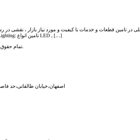
ی در تامین قطعات و خدمات با کیفیت و مورد نیاز بازار ، نقشی در ر
Lighting , Automation بوده و اهم فعالیت آن به شرح ذیل می باشد: Lighting: تامین انواع LED , […]
میباشد.
تمام حقوق 
اصفهان،خیابان طالقانی،حد فاصل