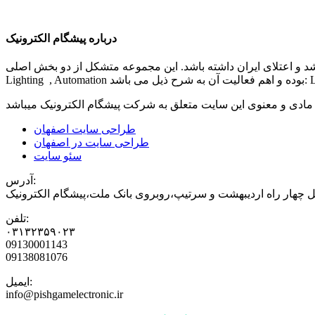
درباره پیشگام الکترونیک
شد و اعتلای ایران داشته باشد. این مجموعه متشکل از دو بخش اصلی
مادی و معنوی این سایت متعلق به شرکت
پیشگام الکترونیک
طراحی سایت اصفهان
طراحی سایت در اصفهان
سئو سایت
آدرس:
 چهار راه اردیبهشت و سرتیپ،روبروی بانک ملت،پیشگام الکترونیک
تلفن:
۰۳۱۳۲۳۵۹۰۲۳
09130001143
09138081076
ایمیل:
info@pishgamelectronic.ir