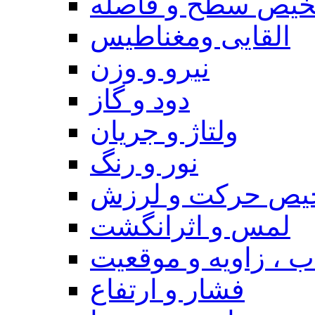
یص سطح و فاصله
القایی ومغناطیس
نیرو و وزن
دود و گاز
ولتاژ و جریان
نور و رنگ
یص حرکت و لرزش
لمس و اثرانگشت
 ، زاویه و موقعیت
فشار و ارتفاع