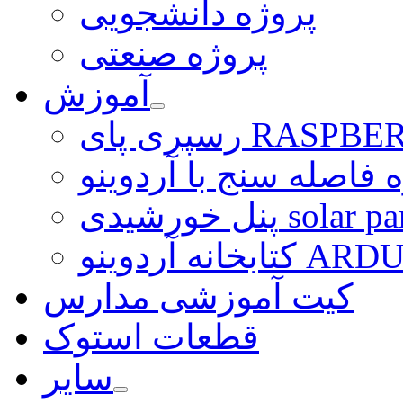
پروژه دانشجویی
پروژه صنعتی
آموزش
ی RASPBERRY PI
 فاصله سنج با آردوینو
رشیدی solar panel
ARDUINO LI
کیت آموزشی مدارس
قطعات استوک
سایر