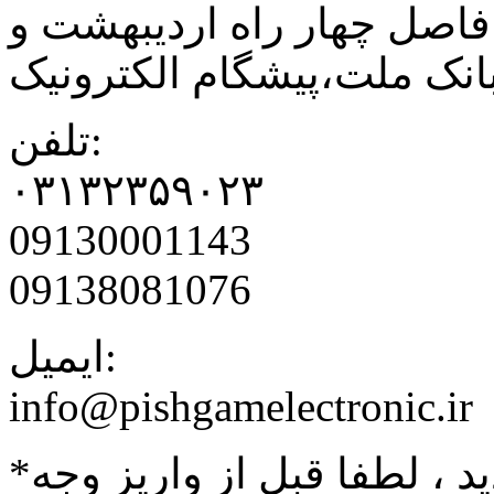
فاصل چهار راه اردیبهشت و
نک ملت،پیشگام الکترونیک
تلفن:
۰۳۱۳۲۳۵۹۰۲۳
09130001143
09138081076
ایمیل:
info@pishgamelectronic.ir
د ، لطفا قبل از واریز وجه