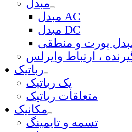
مبدل
مبدل AC
مبدل DC
بدل پورت و منطقی
یرنده ، ارتباط وایرلس
رباتیک
پک رباتیک
متعلقات رباتیک
مکانیک
تسمه و تایمینگ