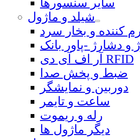
سایر سنسورها
شیلد و ماژول
م کننده و بخار سرد
 و دشارژ -پاور بانک
آر اف آی دی RFID
ضبط و پخش صدا
دوربین و نمایشگر
ساعت و تایمر
رله و ریموت
دیگر ماژول ها