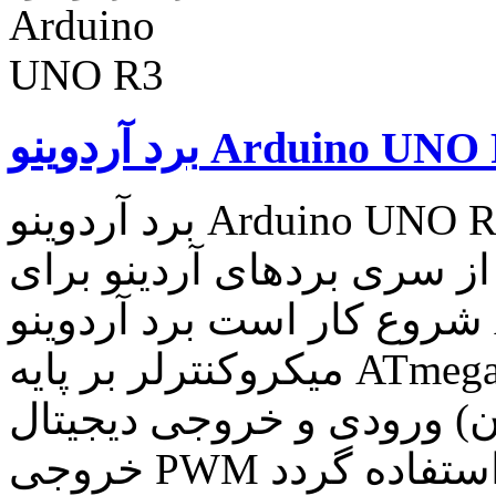
آردوینو Arduino UNO R3
برد آردوینو Arduino UNO R3 برد آردوینو Arduino UNO R3
از سری بردهای آردینو برای
شروع کار است برد آردوینو Arduino UNO R3 یک
میکروکنترلر بر پایه ATmega328 می باشد . این برد ۱۴ پین
ورودی و خروجی دیجیتال (که ۶ تای آن می تواند به عنوان