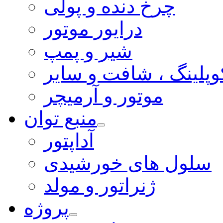
چرخ دنده و پولی
درایور موتور
شیر و پمپ
وپلینگ ، شافت و سایر
موتور و آرمیچر
منبع توان
آداپتور
سلول های خورشیدی
ژنراتور و مولد
پروژه