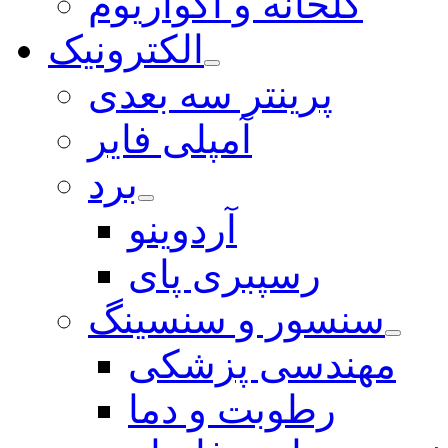
گلخانه و آکواریوم
الکترونیک
پرینتر سه بعدی
آمپلی فایر
برد
آردوینو
رسپبری پای
سنسور و سنسینگ
مهندسی پزشکی
رطوبت و دما