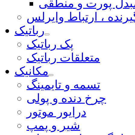
بدل پورت و منطقی
یرنده ، ارتباط وایرلس
رباتیک
پک رباتیک
متعلقات رباتیک
مکانیک
تسمه و تایمینگ
چرخ دنده و پولی
درایور موتور
شیر و پمپ