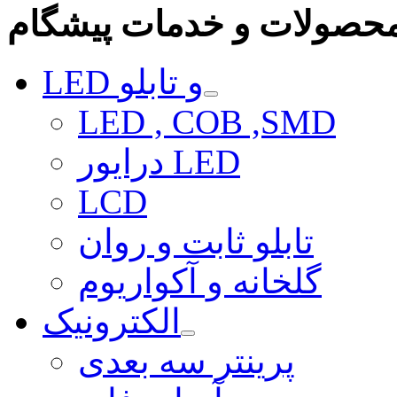
حصولات و خدمات پیشگام
LED و تابلو
LED , COB ,SMD
درایور LED
LCD
تابلو ثابت و روان
گلخانه و آکواریوم
الکترونیک
پرینتر سه بعدی