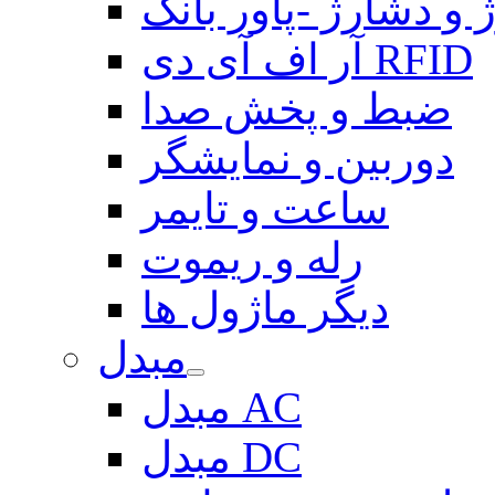
 و دشارژ -پاور بانک
آر اف آی دی RFID
ضبط و پخش صدا
دوربین و نمایشگر
ساعت و تایمر
رله و ریموت
دیگر ماژول ها
مبدل
مبدل AC
مبدل DC