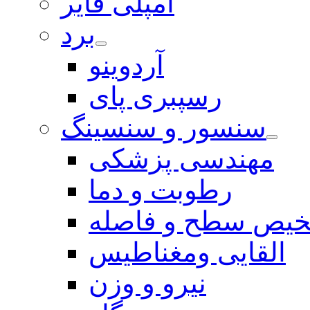
آمپلی فایر
برد
آردوینو
رسپبری پای
سنسور و سنسینگ
مهندسی پزشکی
رطوبت و دما
یص سطح و فاصله
القایی ومغناطیس
نیرو و وزن