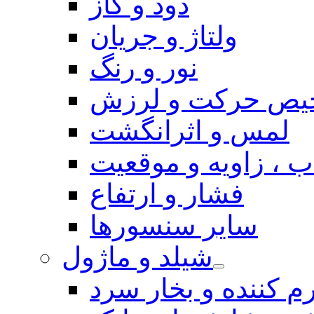
دود و گاز
ولتاژ و جریان
نور و رنگ
یص حرکت و لرزش
لمس و اثرانگشت
 ، زاویه و موقعیت
فشار و ارتفاع
سایر سنسورها
شیلد و ماژول
م کننده و بخار سرد