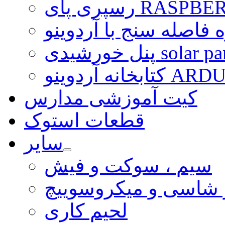
ی RASPBERRY PI
 فاصله سنج با آردوینو
رشیدی solar panel
ARDUINO LI
کیت آموزشی مدارس
قطعات استوک
سایر
سیم ، سوکت و فیش
و شاسی و میکروسوییچ
لحیم کاری