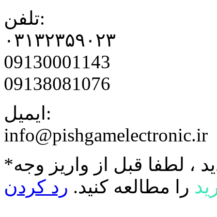
تلفن:
۰۳۱۳۲۳۵۹۰۲۳
09130001143
09138081076
ایمیل:
info@pishgamelectronic.ir
د ، لطفا قبل از واریز وجه
ید
را مطالعه کنید.
رد کردن