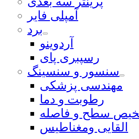
پرینتر سه بعدی
آمپلی فایر
برد
آردوینو
رسپبری پای
سنسور و سنسینگ
مهندسی پزشکی
رطوبت و دما
یص سطح و فاصله
القایی ومغناطیس