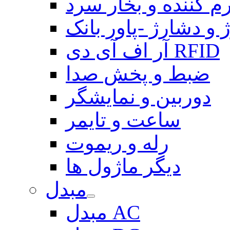
م کننده و بخار سرد
 و دشارژ -پاور بانک
آر اف آی دی RFID
ضبط و پخش صدا
دوربین و نمایشگر
ساعت و تایمر
رله و ریموت
دیگر ماژول ها
مبدل
مبدل AC