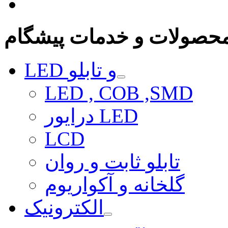
حصولات و خدمات پیشگام
LED و تابلو
LED , COB ,SMD
درایور LED
LCD
تابلو ثابت و روان
گلخانه و آکواریوم
الکترونیک