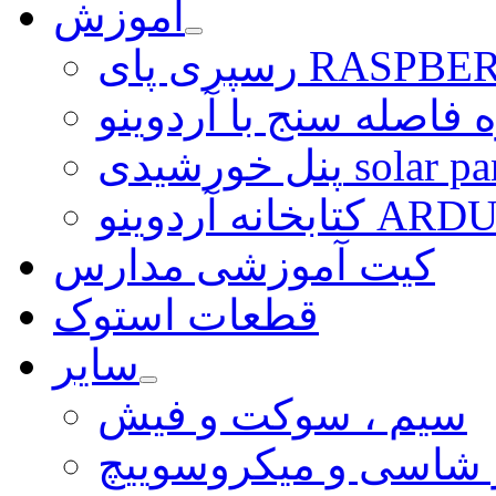
آموزش
ی RASPBERRY PI
 فاصله سنج با آردوینو
رشیدی solar panel
ARDUINO LI
کیت آموزشی مدارس
قطعات استوک
سایر
سیم ، سوکت و فیش
و شاسی و میکروسوییچ