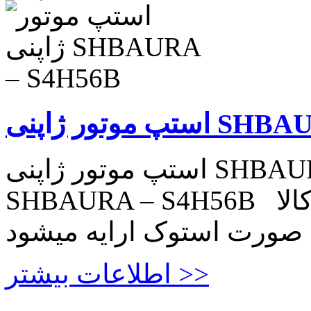
SHBAURA – S4
استپ موتور ژاپنی SHBAURA – S4H56B استپ موتور ژاپنی
SHBAURA – S4H56B چهار فاز ۶ سیم ۱٫۸ درجه این کالا
 صورت استوک ارایه میشود
اطلاعات بیشتر >>