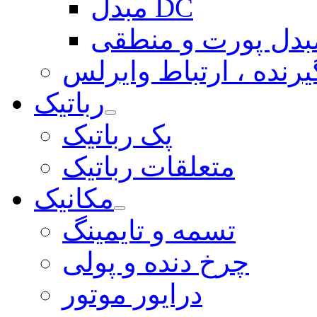
مبدل DC
بدل پورت و منطقی
یرنده ، ارتباط وایرلس
رباتیک
پک رباتیک
متعلقات رباتیک
مکانیک
تسمه و تایمینگ
چرخ دنده و پولی
درایور موتور