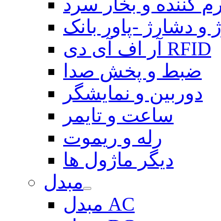
م کننده و بخار سرد
 و دشارژ -پاور بانک
آر اف آی دی RFID
ضبط و پخش صدا
دوربین و نمایشگر
ساعت و تایمر
رله و ریموت
دیگر ماژول ها
مبدل
مبدل AC