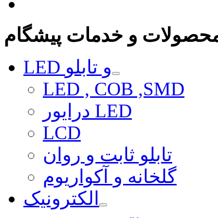
حصولات و خدمات پیشگام
LED و تابلو
LED , COB ,SMD
درایور LED
LCD
تابلو ثابت و روان
گلخانه و آکواریوم
الکترونیک