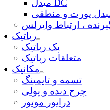
مبدل DC
بدل پورت و منطقی
یرنده ، ارتباط وایرلس
رباتیک
پک رباتیک
متعلقات رباتیک
مکانیک
تسمه و تایمینگ
چرخ دنده و پولی
درایور موتور