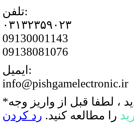
تلفن:
۰۳۱۳۲۳۵۹۰۲۳
09130001143
09138081076
ایمیل:
info@pishgamelectronic.ir
د ، لطفا قبل از واریز وجه
ید
را مطالعه کنید.
رد کردن