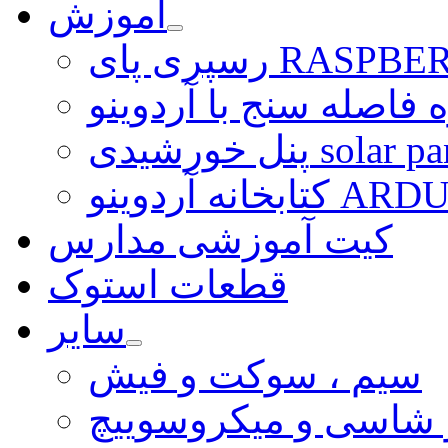
آموزش
ی RASPBERRY PI
 فاصله سنج با آردوینو
رشیدی solar panel
ARDUINO LI
کیت آموزشی مدارس
قطعات استوک
سایر
سیم ، سوکت و فیش
و شاسی و میکروسوییچ