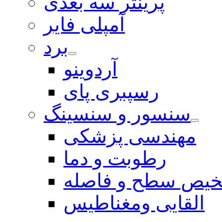
پرینتر سه بعدی
آمپلی فایر
برد
آردوینو
رسپبری پای
سنسور و سنسینگ
مهندسی پزشکی
رطوبت و دما
یص سطح و فاصله
القایی ومغناطیس