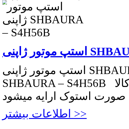
SHBAURA – S4
استپ موتور ژاپنی SHBAURA – S4H56B استپ موتور ژاپنی
SHBAURA – S4H56B چهار فاز ۶ سیم ۱٫۸ درجه این کالا
 صورت استوک ارایه میشود
اطلاعات بیشتر >>