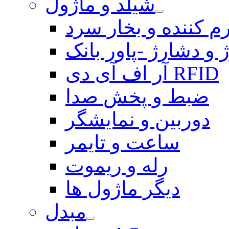
شیلد و ماژول
م کننده و بخار سرد
 و دشارژ -پاور بانک
آر اف آی دی RFID
ضبط و پخش صدا
دوربین و نمایشگر
ساعت و تایمر
رله و ریموت
دیگر ماژول ها
مبدل