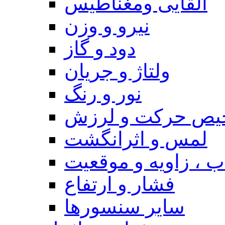
القایی ومغناطیس
نیرو و وزن
دود و گاز
ولتاژ و جریان
نور و رنگ
یص حرکت و لرزش
لمس و اثرانگشت
 ، زاویه و موقعیت
فشار و ارتفاع
سایر سنسورها