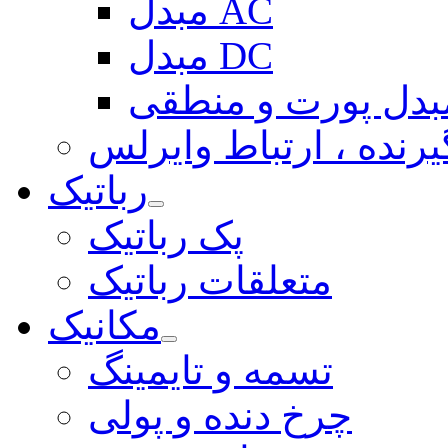
مبدل AC
مبدل DC
بدل پورت و منطقی
یرنده ، ارتباط وایرلس
رباتیک
پک رباتیک
متعلقات رباتیک
مکانیک
تسمه و تایمینگ
چرخ دنده و پولی