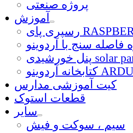
پروژه صنعتی
آموزش
ی RASPBERRY PI
 فاصله سنج با آردوینو
رشیدی solar panel
ARDUINO LI
کیت آموزشی مدارس
قطعات استوک
سایر
سیم ، سوکت و فیش