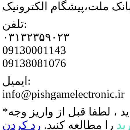
نک ملت،پیشگام الکترونیک
تلفن:
۰۳۱۳۲۳۵۹۰۲۳
09130001143
09138081076
ایمیل:
info@pishgamelectronic.ir
د ، لطفا قبل از واریز وجه
ید
را مطالعه کنید.
رد کردن