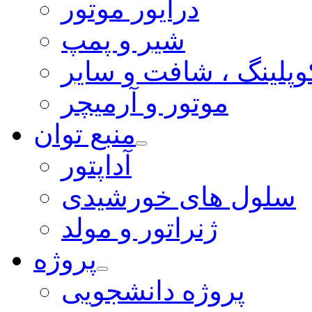
درایور موتور
شیر و پمپ
وپلینگ ، شافت و سایر
موتور و آرمیچر
منبع توان
آداپتور
سلول های خورشیدی
ژنراتور و مولد
پروژه
پروژه دانشجویی