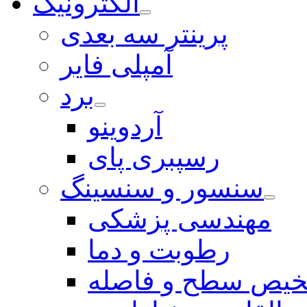
الکترونیک
پرینتر سه بعدی
آمپلی فایر
برد
آردوینو
رسپبری پای
سنسور و سنسینگ
مهندسی پزشکی
رطوبت و دما
یص سطح و فاصله