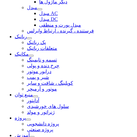
دیگر ماژول ها
مبدل
مبدل AC
مبدل DC
مبدل پورت و منطقی
فرستنده ، گیرنده ، ارتباط وایرلس
رباتیک
پک رباتیک
متعلقات رباتیک
مکانیک
تسمه و تایمینگ
چرخ دنده و پولی
درایور موتور
شیر و پمپ
کوپلینگ ، شافت و سایر
موتور و آرمیچر
منبع توان
آداپتور
سلول های خورشیدی
ژنراتور و مولد
پروژه
پروژه دانشجویی
پروژه صنعتی
آموزش