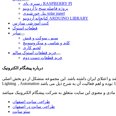
رسپری پای RASPBERRY PI
پروژه فاصله سنج با آردوینو
پنل خورشیدی solar panel
کتابخانه آردوینو ARDUINO LIBRARY
کیت آموزشی مدارس
قطعات استوک
سایر
سیم ، سوکت و فیش
کلید و شاسی و میکروسوییچ
لحیم کاری
خرید قطعات استوک سالم
خرید قطعات دست دوم
درباره پیشگام الکترونیک
شد و اعتلای ایران داشته باشد. این مجموعه متشکل از دو بخش اصلی
مادی و معنوی این سایت متعلق به شرکت
پیشگام الکترونیک
طراحی سایت اصفهان
طراحی سایت در اصفهان
سئو سایت