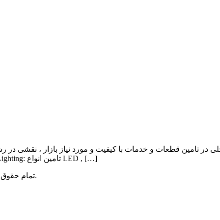
ی در تامین قطعات و خدمات با کیفیت و مورد نیاز بازار ، نقشی در ر
Lighting , Automation بوده و اهم فعالیت آن به شرح ذیل می باشد: Lighting: تامین انواع LED , […]
میباشد.
تمام حقوق 