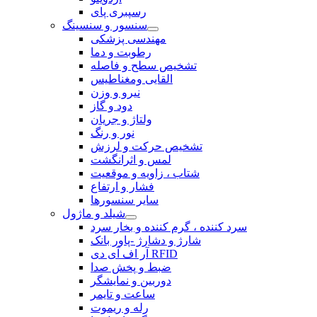
رسپبری پای
سنسور و سنسینگ
مهندسی پزشکی
رطوبت و دما
تشخیص سطح و فاصله
القایی ومغناطیس
نیرو و وزن
دود و گاز
ولتاژ و جریان
نور و رنگ
تشخیص حرکت و لرزش
لمس و اثرانگشت
شتاب ، زاویه و موقعیت
فشار و ارتفاع
سایر سنسورها
شیلد و ماژول
سرد کننده ، گرم کننده و بخار سرد
شارژ و دشارژ -پاور بانک
آر اف آی دی RFID
ضبط و پخش صدا
دوربین و نمایشگر
ساعت و تایمر
رله و ریموت