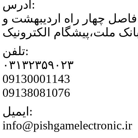
آدرس:
فاصل چهار راه اردیبهشت و
نک ملت،پیشگام الکترونیک
تلفن:
۰۳۱۳۲۳۵۹۰۲۳
09130001143
09138081076
ایمیل:
info@pishgamelectronic.ir