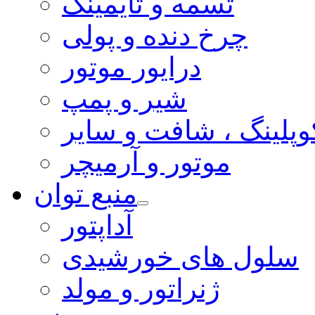
تسمه و تایمینگ
چرخ دنده و پولی
درایور موتور
شیر و پمپ
وپلینگ ، شافت و سایر
موتور و آرمیچر
منبع توان
آداپتور
سلول های خورشیدی
ژنراتور و مولد