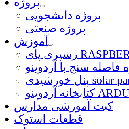
پروژه
پروژه دانشجویی
پروژه صنعتی
آموزش
ی RASPBERRY PI
 فاصله سنج با آردوینو
رشیدی solar panel
ARDUINO LI
کیت آموزشی مدارس
قطعات استوک