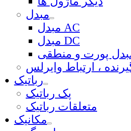
دیگر ماژول ها
مبدل
مبدل AC
مبدل DC
بدل پورت و منطقی
یرنده ، ارتباط وایرلس
رباتیک
پک رباتیک
متعلقات رباتیک
مکانیک