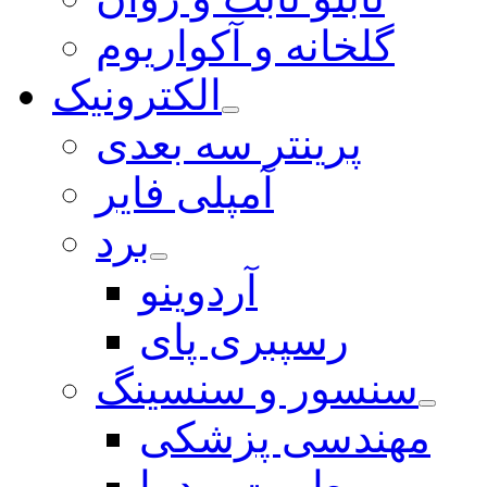
گلخانه و آکواریوم
الکترونیک
پرینتر سه بعدی
آمپلی فایر
برد
آردوینو
رسپبری پای
سنسور و سنسینگ
مهندسی پزشکی
رطوبت و دما