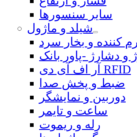
فشار و ارتفاع
سایر سنسورها
شیلد و ماژول
م کننده و بخار سرد
 و دشارژ -پاور بانک
آر اف آی دی RFID
ضبط و پخش صدا
دوربین و نمایشگر
ساعت و تایمر
رله و ریموت