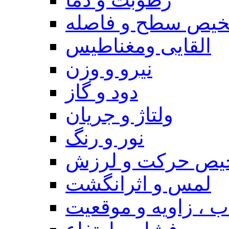
یص سطح و فاصله
القایی ومغناطیس
نیرو و وزن
دود و گاز
ولتاژ و جریان
نور و رنگ
یص حرکت و لرزش
لمس و اثرانگشت
 ، زاویه و موقعیت