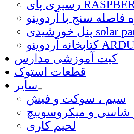
ی RASPBERRY PI
 فاصله سنج با آردوینو
رشیدی solar panel
ARDUINO LI
کیت آموزشی مدارس
قطعات استوک
سایر
سیم ، سوکت و فیش
و شاسی و میکروسوییچ
لحیم کاری