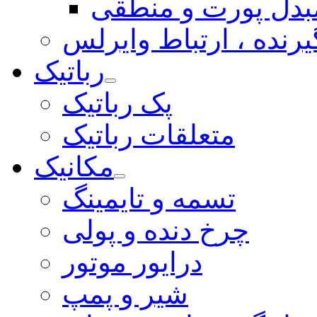
بدل پورت و منطقی
یرنده ، ارتباط وایرلس
رباتیک
پک رباتیک
متعلقات رباتیک
مکانیک
تسمه و تایمینگ
چرخ دنده و پولی
درایور موتور
شیر و پمپ