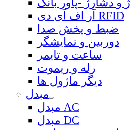
 و دشارژ -پاور بانک
آر اف آی دی RFID
ضبط و پخش صدا
دوربین و نمایشگر
ساعت و تایمر
رله و ریموت
دیگر ماژول ها
مبدل
مبدل AC
مبدل DC