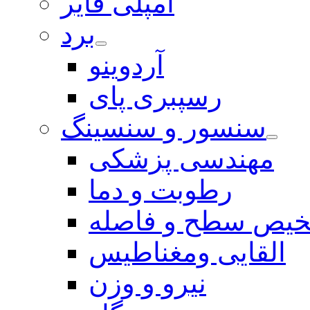
آمپلی فایر
برد
آردوینو
رسپبری پای
سنسور و سنسینگ
مهندسی پزشکی
رطوبت و دما
یص سطح و فاصله
القایی ومغناطیس
نیرو و وزن