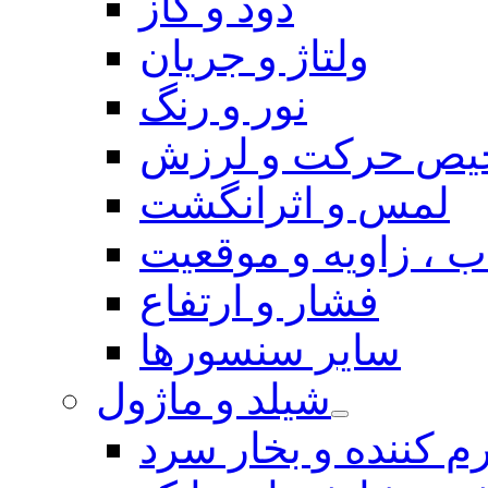
دود و گاز
ولتاژ و جریان
نور و رنگ
یص حرکت و لرزش
لمس و اثرانگشت
 ، زاویه و موقعیت
فشار و ارتفاع
سایر سنسورها
شیلد و ماژول
م کننده و بخار سرد