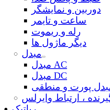
دوربین و نمایشگر
ساعت و تایمر
رله و ریموت
دیگر ماژول ها
مبدل
مبدل AC
مبدل DC
بدل پورت و منطقی
یرنده ، ارتباط وایرلس
رباتیک