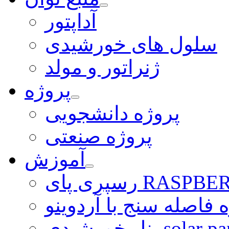
آداپتور
سلول های خورشیدی
ژنراتور و مولد
پروژه
پروژه دانشجویی
پروژه صنعتی
آموزش
ی RASPBERRY PI
 فاصله سنج با آردوینو
رشیدی solar panel