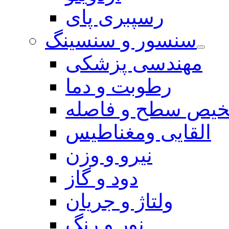
رسپبری پای
سنسور و سنسینگ
مهندسی پزشکی
رطوبت و دما
یص سطح و فاصله
القایی ومغناطیس
نیرو و وزن
دود و گاز
ولتاژ و جریان
نور و رنگ