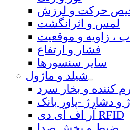
یص حرکت و لرزش
لمس و اثرانگشت
 ، زاویه و موقعیت
فشار و ارتفاع
سایر سنسورها
شیلد و ماژول
م کننده و بخار سرد
 و دشارژ -پاور بانک
آر اف آی دی RFID
ضبط و پخش صدا