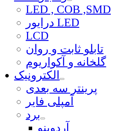
LED , COB ,SMD
درایور LED
LCD
تابلو ثابت و روان
گلخانه و آکواریوم
الکترونیک
پرینتر سه بعدی
آمپلی فایر
برد
آردوینو