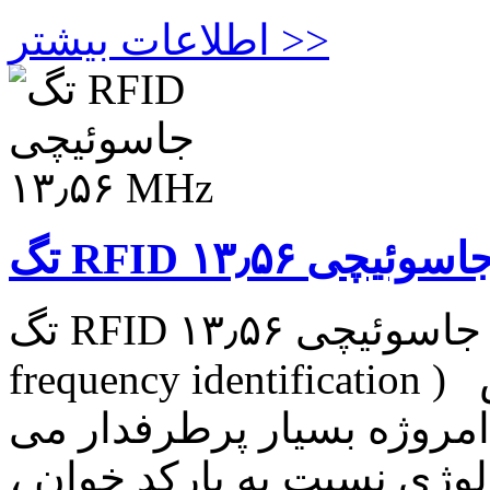
اطلاعات بیشتر >>
تگ RFID جاسوئیچی ۱۳٫۵۶ MHz تکنولوژی RFID (Radio-
frequency identification ) استفاده از امواج الکترومغناطیس
امروژه بسیار پرطرفدار می
لوژی نسبت به بارکد خوان ،