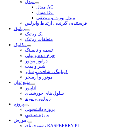
مبدل
مبدل AC
مبدل DC
مبدل پورت و منطقی
فرستنده ، گیرنده ، ارتباط وایرلس
رباتیک
پک رباتیک
متعلقات رباتیک
مکانیک
تسمه و تایمینگ
چرخ دنده و پولی
درایور موتور
شیر و پمپ
کوپلینگ ، شافت و سایر
موتور و آرمیچر
منبع توان
آداپتور
سلول های خورشیدی
ژنراتور و مولد
پروژه
پروژه دانشجویی
پروژه صنعتی
آموزش
رسپری پای RASPBERRY PI