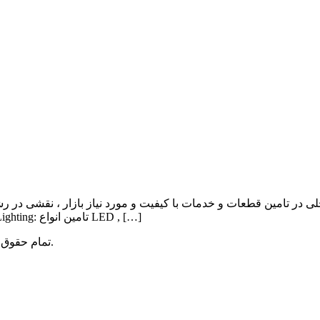
ی در تامین قطعات و خدمات با کیفیت و مورد نیاز بازار ، نقشی در ر
Lighting , Automation بوده و اهم فعالیت آن به شرح ذیل می باشد: Lighting: تامین انواع LED , […]
میباشد.
تمام حقوق 