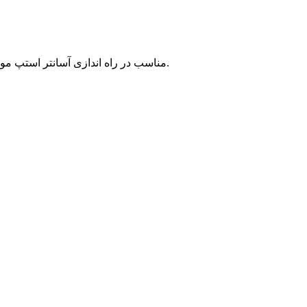
درایور استپر موتور UL2003 درایور استپر موتور UL2003 ماژول درایور استپر موتور ۴ فاز UL2003 مناسب در راه اندازی آسانتر استپ موتور برای اطلاعات بیشتر اینجا کلیک کنید.