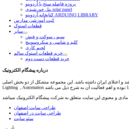
پروژه فاصله سنج با آردوینو
پنل خورشیدی solar panel
کتابخانه آردوینو ARDUINO LIBRARY
کیت آموزشی مدارس
قطعات استوک
سایر
سیم ، سوکت و فیش
کلید و شاسی و میکروسوییچ
لحیم کاری
خرید قطعات استوک سالم
خرید قطعات دست دوم
درباره پیشگام الکترونیک
شد و اعتلای ایران داشته باشد. این مجموعه متشکل از دو بخش اصلی
مادی و معنوی این سایت متعلق به شرکت
پیشگام الکترونیک
طراحی سایت اصفهان
طراحی سایت در اصفهان
سئو سایت
آدرس: