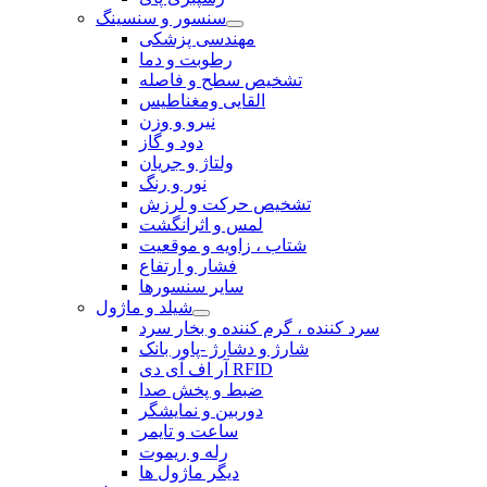
سنسور و سنسینگ
مهندسی پزشکی
رطوبت و دما
تشخیص سطح و فاصله
القایی ومغناطیس
نیرو و وزن
دود و گاز
ولتاژ و جریان
نور و رنگ
تشخیص حرکت و لرزش
لمس و اثرانگشت
شتاب ، زاویه و موقعیت
فشار و ارتفاع
سایر سنسورها
شیلد و ماژول
سرد کننده ، گرم کننده و بخار سرد
شارژ و دشارژ -پاور بانک
آر اف آی دی RFID
ضبط و پخش صدا
دوربین و نمایشگر
ساعت و تایمر
رله و ریموت
دیگر ماژول ها