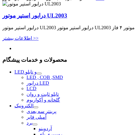
درایور استپر موتور UL2003
اطلاعات بیشتر >>
محصولات و خدمات پیشگام
LED و تابلو
LED , COB ,SMD
درایور LED
LCD
تابلو ثابت و روان
گلخانه و آکواریوم
الکترونیک
پرینتر سه بعدی
آمپلی فایر
برد
آردوینو
رسپبری پای