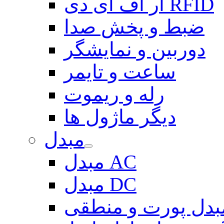
آر اف آی دی RFID
ضبط و پخش صدا
دوربین و نمایشگر
ساعت و تایمر
رله و ریموت
دیگر ماژول ها
مبدل
مبدل AC
مبدل DC
بدل پورت و منطقی