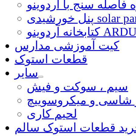
 فاصله سنج با آردوینو
رشیدی solar panel
ARDUINO LI
کیت آموزشی مدارس
قطعات استوک
سایر
سیم ، سوکت و فیش
و شاسی و میکروسوییچ
لحیم کاری
رید قطعات استوک سالم