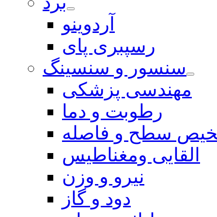
برد
آردوینو
رسپبری پای
سنسور و سنسینگ
مهندسی پزشکی
رطوبت و دما
یص سطح و فاصله
القایی ومغناطیس
نیرو و وزن
دود و گاز