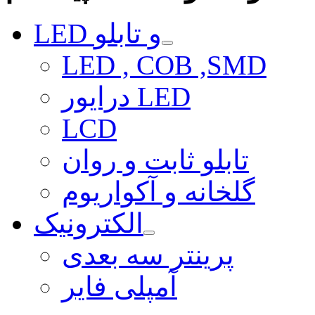
LED و تابلو
LED , COB ,SMD
درایور LED
LCD
تابلو ثابت و روان
گلخانه و آکواریوم
الکترونیک
پرینتر سه بعدی
آمپلی فایر