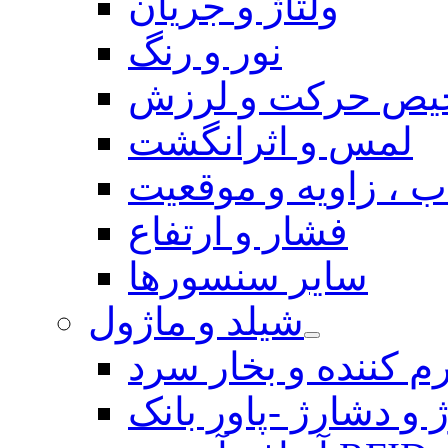
ولتاژ و جریان
نور و رنگ
یص حرکت و لرزش
لمس و اثرانگشت
 ، زاویه و موقعیت
فشار و ارتفاع
سایر سنسورها
شیلد و ماژول
م کننده و بخار سرد
 و دشارژ -پاور بانک