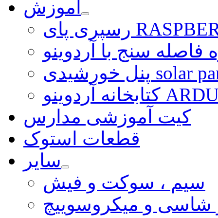
آموزش
ی RASPBERRY PI
 فاصله سنج با آردوینو
رشیدی solar panel
ARDUINO LI
کیت آموزشی مدارس
قطعات استوک
سایر
سیم ، سوکت و فیش
و شاسی و میکروسوییچ