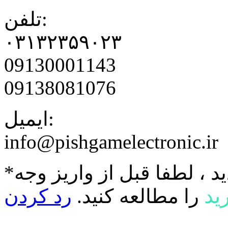
تلفن:
۰۳۱۳۲۳۵۹۰۲۳
09130001143
09138081076
ایمیل:
info@pishgamelectronic.ir
د ، لطفا قبل از واریز وجه
ید
را مطالعه کنید.
رد کردن