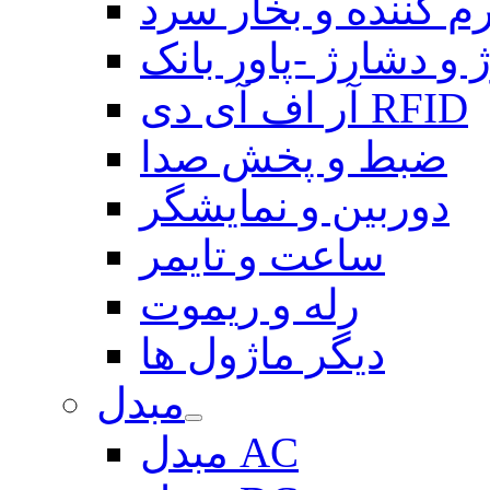
م کننده و بخار سرد
 و دشارژ -پاور بانک
آر اف آی دی RFID
ضبط و پخش صدا
دوربین و نمایشگر
ساعت و تایمر
رله و ریموت
دیگر ماژول ها
مبدل
مبدل AC