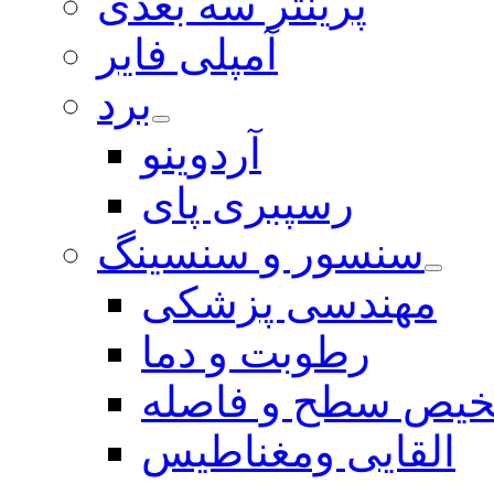
پرینتر سه بعدی
آمپلی فایر
برد
آردوینو
رسپبری پای
سنسور و سنسینگ
مهندسی پزشکی
رطوبت و دما
یص سطح و فاصله
القایی ومغناطیس