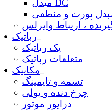
مبدل DC
بدل پورت و منطقی
یرنده ، ارتباط وایرلس
رباتیک
پک رباتیک
متعلقات رباتیک
مکانیک
تسمه و تایمینگ
چرخ دنده و پولی
درایور موتور