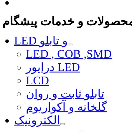
حصولات و خدمات پیشگام
LED و تابلو
LED , COB ,SMD
درایور LED
LCD
تابلو ثابت و روان
گلخانه و آکواریوم
الکترونیک