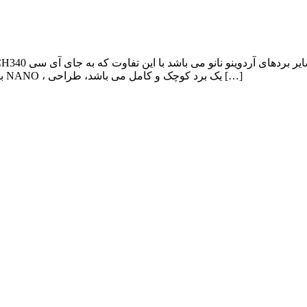
که میبایست در ابتدا درایور CH340 بر روی سیستم نصب شود. آردوینو NANO ، یک برد کوچک و کامل می باشد، طراحی […]