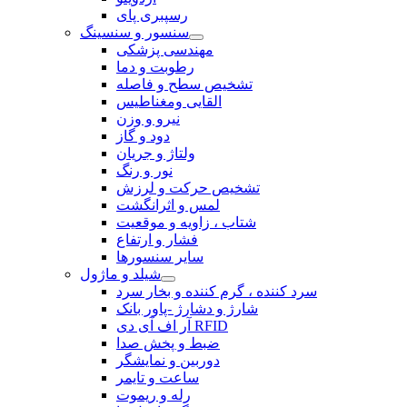
رسپبری پای
سنسور و سنسینگ
مهندسی پزشکی
رطوبت و دما
تشخیص سطح و فاصله
القایی ومغناطیس
نیرو و وزن
دود و گاز
ولتاژ و جریان
نور و رنگ
تشخیص حرکت و لرزش
لمس و اثرانگشت
شتاب ، زاویه و موقعیت
فشار و ارتفاع
سایر سنسورها
شیلد و ماژول
سرد کننده ، گرم کننده و بخار سرد
شارژ و دشارژ -پاور بانک
آر اف آی دی RFID
ضبط و پخش صدا
دوربین و نمایشگر
ساعت و تایمر
رله و ریموت