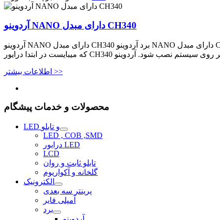
آردوینو NANO دارای مبدل CH340
آردوینو NANO دارای مبدل CH340 برد آردوینو NANO دارای مبدل CH340 دقیقا مانند سایر بردهای آردوینو نانو می باشد با این تفاوت که به جای آی سی FT232 ، چیپ CH340 در آن استفاده شده است،
اطلاعات بیشتر >>
محصولات و خدمات پیشگام
LED و تابلو
LED , COB ,SMD
درایور LED
LCD
تابلو ثابت و روان
گلخانه و آکواریوم
الکترونیک
پرینتر سه بعدی
آمپلی فایر
برد
آردوینو