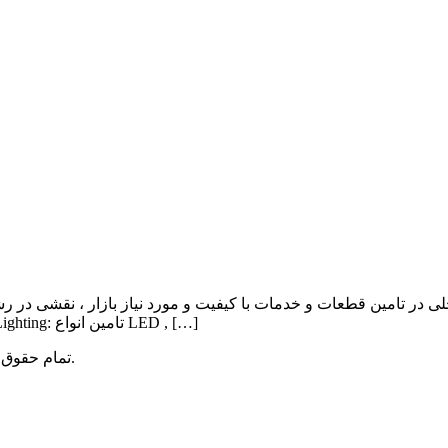
ی در تامین قطعات و خدمات با کیفیت و مورد نیاز بازار ، نقشی در ر
Lighting , Automation بوده و اهم فعالیت آن به شرح ذیل می باشد: Lighting: تامین انواع LED , […]
میباشد.
تمام حقوق 