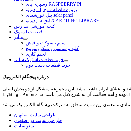
رسپری پای RASPBERRY PI
پروژه فاصله سنج با آردوینو
پنل خورشیدی solar panel
کتابخانه آردوینو ARDUINO LIBRARY
کیت آموزشی مدارس
قطعات استوک
سایر
سیم ، سوکت و فیش
کلید و شاسی و میکروسوییچ
لحیم کاری
خرید قطعات استوک سالم
خرید قطعات دست دوم
درباره پیشگام الکترونیک
شد و اعتلای ایران داشته باشد. این مجموعه متشکل از دو بخش اصلی
مادی و معنوی این سایت متعلق به شرکت
پیشگام الکترونیک
طراحی سایت اصفهان
طراحی سایت در اصفهان
سئو سایت