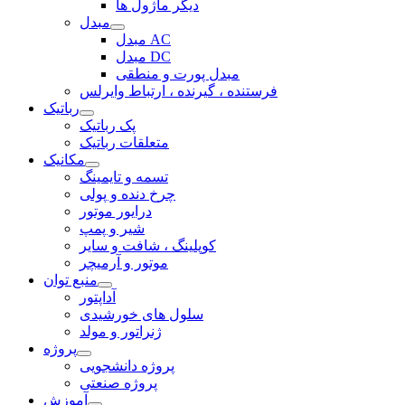
دیگر ماژول ها
مبدل
مبدل AC
مبدل DC
مبدل پورت و منطقی
فرستنده ، گیرنده ، ارتباط وایرلس
رباتیک
پک رباتیک
متعلقات رباتیک
مکانیک
تسمه و تایمینگ
چرخ دنده و پولی
درایور موتور
شیر و پمپ
کوپلینگ ، شافت و سایر
موتور و آرمیچر
منبع توان
آداپتور
سلول های خورشیدی
ژنراتور و مولد
پروژه
پروژه دانشجویی
پروژه صنعتی
آموزش