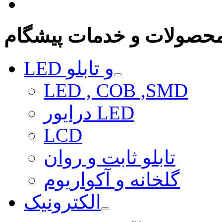
حصولات و خدمات پیشگام
LED و تابلو
LED , COB ,SMD
درایور LED
LCD
تابلو ثابت و روان
گلخانه و آکواریوم
الکترونیک