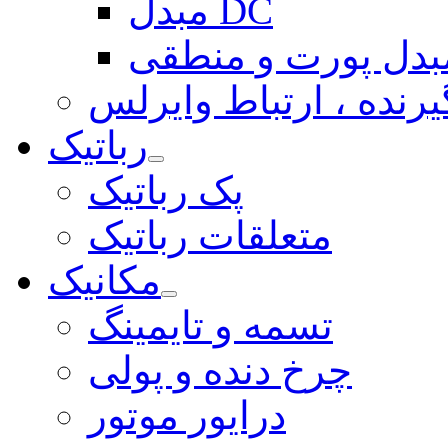
مبدل DC
بدل پورت و منطقی
یرنده ، ارتباط وایرلس
رباتیک
پک رباتیک
متعلقات رباتیک
مکانیک
تسمه و تایمینگ
چرخ دنده و پولی
درایور موتور