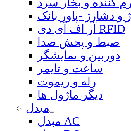
م کننده و بخار سرد
 و دشارژ -پاور بانک
آر اف آی دی RFID
ضبط و پخش صدا
دوربین و نمایشگر
ساعت و تایمر
رله و ریموت
دیگر ماژول ها
مبدل
مبدل AC