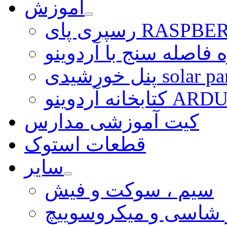
آموزش
ی RASPBERRY PI
 فاصله سنج با آردوینو
رشیدی solar panel
ARDUINO LI
کیت آموزشی مدارس
قطعات استوک
سایر
سیم ، سوکت و فیش
و شاسی و میکروسوییچ