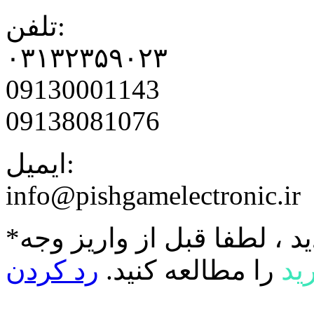
تلفن:
۰۳۱۳۲۳۵۹۰۲۳
09130001143
09138081076
ایمیل:
info@pishgamelectronic.ir
د ، لطفا قبل از واریز وجه
ید
را مطالعه کنید.
رد کردن