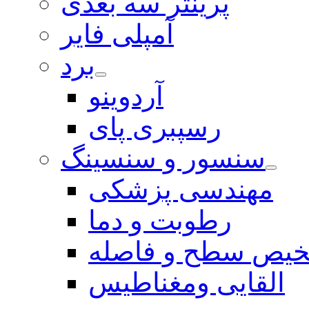
پرینتر سه بعدی
آمپلی فایر
برد
آردوینو
رسپبری پای
سنسور و سنسینگ
مهندسی پزشکی
رطوبت و دما
یص سطح و فاصله
القایی ومغناطیس