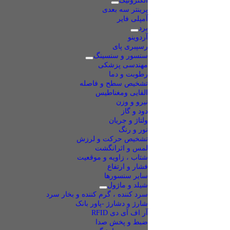
الکترونیک
پرینتر سه بعدی
آمپلی فایر
برد
آردوینو
رسپبری پای
سنسور و سنسینگ
مهندسی پزشکی
رطوبت و دما
تشخیص سطح و فاصله
القایی ومغناطیس
نیرو و وزن
دود و گاز
ولتاژ و جریان
نور و رنگ
تشخیص حرکت و لرزش
لمس و اثرانگشت
شتاب ، زاویه و موقعیت
فشار و ارتفاع
سایر سنسورها
شیلد و ماژول
سرد کننده ، گرم کننده و بخار سرد
شارژ و دشارژ -پاور بانک
آر اف آی دی RFID
ضبط و پخش صدا