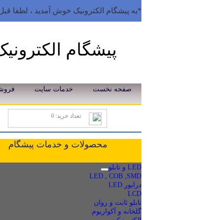
*به پیشگام الکترونیک خوش آمدید ، لطفا قبل 
پیشگام الکترونیک
صفحه نخست
خدمات سایت
فروش
تعداد خرید: 0
محصولات و خدمات پیشگام
LED و تابلو
LED , COB ,SMD
درایور LED
LCD
تابلو ثابت و روان
گلخانه و آکواریوم