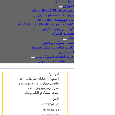
پروژه صنعتی
آموزش
رسپری پای RASPBERRY PI
پروژه فاصله سنج با آردوینو
پنل خورشیدی solar panel
کتابخانه آردوینو ARDUINO LIBRARY
کیت آموزشی مدارس
قطعات استوک
سایر
سیم ، سوکت و فیش
کلید و شاسی و میکروسوییچ
لحیم کاری
خرید قطعات استوک سالم
خرید قطعات دست دوم
آدرس:
اصفهان،خیابان طالقانی،حد
فاصل چهار راه اردیبهشت و
سرتیپ،روبروی بانک
ملت،پیشگام الکترونیک
تلفن:
۰۳۱۳۲۳۵۹۰۲۳
09130001143