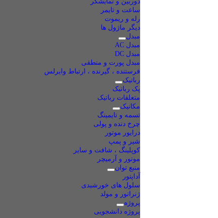
دوربین و نمایشگر
ساعت و تایمر
رله و ریموت
دیگر ماژول ها
مبدل
مبدل AC
مبدل DC
مبدل پورت و منطقی
فرستنده ، گیرنده ، ارتباط وایرلس
رباتیک
پک رباتیک
متعلقات رباتیک
مکانیک
تسمه و تایمینگ
چرخ دنده و پولی
درایور موتور
شیر و پمپ
کوپلینگ ، شافت و سایر
موتور و آرمیچر
منبع توان
آداپتور
سلول های خورشیدی
ژنراتور و مولد
پروژه
پروژه دانشجویی