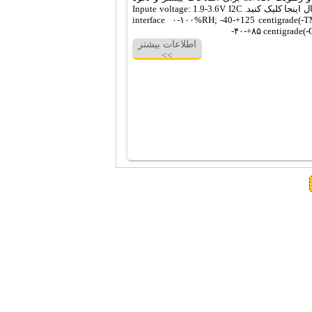
اتصال اینجا کلیک کنید. Inpute voltage: 1.9-3.6V I2C
interface ۰-۱۰۰%RH; -40-+125 centigrade(-T
-۴۰-+۸۵ centigrade(
اطلاعات بیشتر
>>