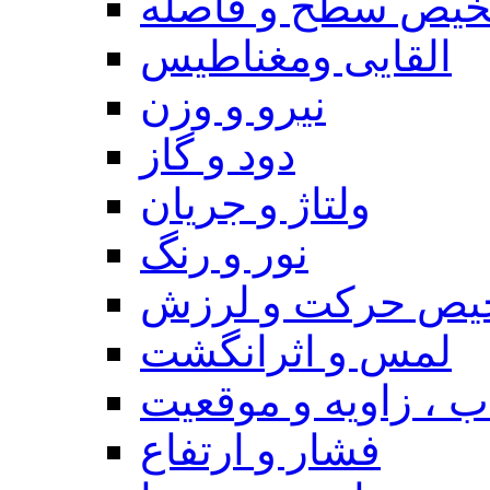
یص سطح و فاصله
القایی ومغناطیس
نیرو و وزن
دود و گاز
ولتاژ و جریان
نور و رنگ
یص حرکت و لرزش
لمس و اثرانگشت
 ، زاویه و موقعیت
فشار و ارتفاع