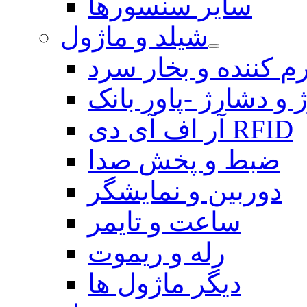
سایر سنسورها
شیلد و ماژول
م کننده و بخار سرد
 و دشارژ -پاور بانک
آر اف آی دی RFID
ضبط و پخش صدا
دوربین و نمایشگر
ساعت و تایمر
رله و ریموت
دیگر ماژول ها