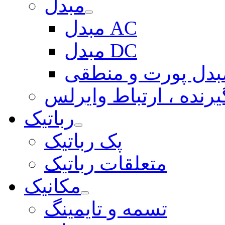
مبدل
مبدل AC
مبدل DC
بدل پورت و منطقی
یرنده ، ارتباط وایرلس
رباتیک
پک رباتیک
متعلقات رباتیک
مکانیک
تسمه و تایمینگ