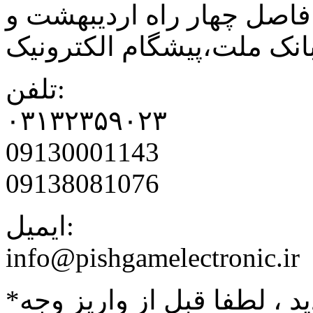
فاصل چهار راه اردیبهشت و
نک ملت،پیشگام الکترونیک
تلفن:
۰۳۱۳۲۳۵۹۰۲۳
09130001143
09138081076
ایمیل:
info@pishgamelectronic.ir
د ، لطفا قبل از واریز وجه