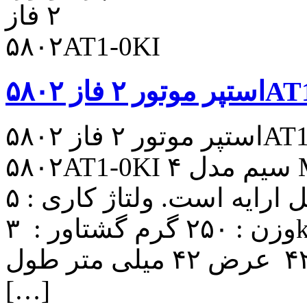
۵۸۰۲AT1-0KI
استپر موتور ۲ فاز ۵۸۰۲AT1-0KI استپر موتور ۲ فاز
۵۸۰۲AT1-0KI ۴ سیم مدل ML17A4A موتور استوک است و
به صورت تست شده و سالم قابل ارایه است. ولتاژ کاری : ۵v
وزن : ۲۵۰ گرم گشتاور : ۳kg.cm قطر شفت : ۵ میلی متر
ابعاد موتور: ارتفاع ۳۱ طول ۴۲ عرض ۴۲ میلی متر طول
[…]