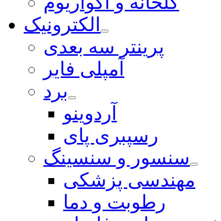
گلخانه و آکواریوم
الکترونیک
پرینتر سه بعدی
آمپلی فایر
برد
آردوینو
رسپبری پای
سنسور و سنسینگ
مهندسی پزشکی
رطوبت و دما