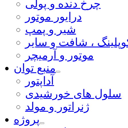
چرخ دنده و پولی
درایور موتور
شیر و پمپ
وپلینگ ، شافت و سایر
موتور و آرمیچر
منبع توان
آداپتور
سلول های خورشیدی
ژنراتور و مولد
پروژه