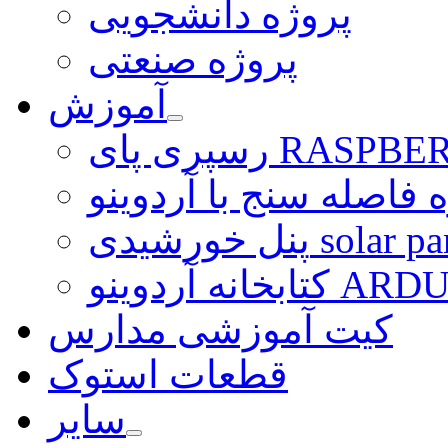
پروژه دانشجویی
پروژه صنعتی
آموزش
ی RASPBERRY PI
 فاصله سنج با آردوینو
رشیدی solar panel
ARDUINO LI
کیت آموزشی مدارس
قطعات استوک
سایر