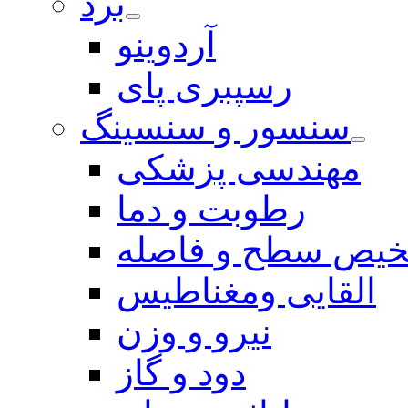
برد
آردوینو
رسپبری پای
سنسور و سنسینگ
مهندسی پزشکی
رطوبت و دما
یص سطح و فاصله
القایی ومغناطیس
نیرو و وزن
دود و گاز