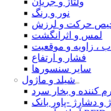
ولتاژ و جریان
نور و رنگ
یص حرکت و لرزش
لمس و اثرانگشت
 ، زاویه و موقعیت
فشار و ارتفاع
سایر سنسورها
شیلد و ماژول
م کننده و بخار سرد
 و دشارژ -پاور بانک