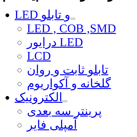
LED و تابلو
LED , COB ,SMD
درایور LED
LCD
تابلو ثابت و روان
گلخانه و آکواریوم
الکترونیک
پرینتر سه بعدی
آمپلی فایر