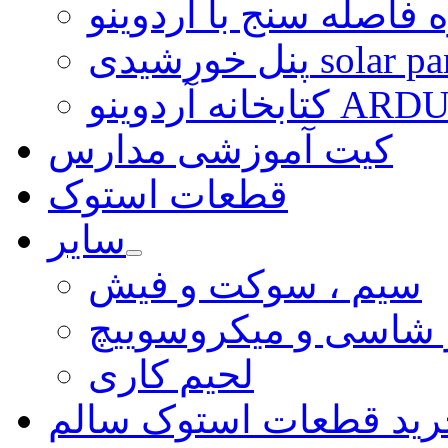
 فاصله سنج با آردوینو
رشیدی solar panel
ARDUINO LI
کیت آموزشی مدارس
قطعات استوک
سایر
سیم ، سوکت و فیش
و شاسی و میکروسوییچ
لحیم کاری
رید قطعات استوک سالم