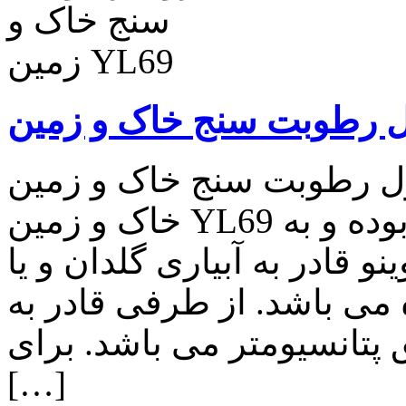
طوبت سنج خاک و زمین YL69 ماژول رطوبت سنج
خاک و زمین YL69 دارای خروجی دیجیتا ل و آنالوگ بوده و به
و قادر به آبیاری گلدان و یا
 می باشد. از طرفی قادر به
پتانسیومتر می باشد. برای
[…]