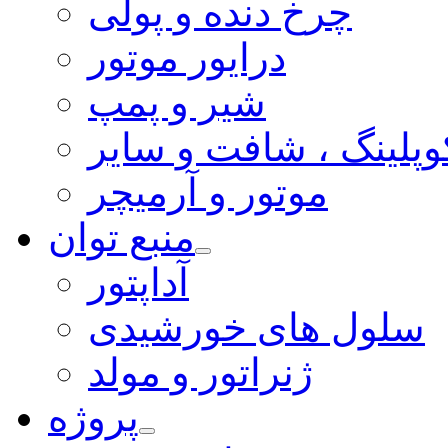
چرخ دنده و پولی
درایور موتور
شیر و پمپ
وپلینگ ، شافت و سایر
موتور و آرمیچر
منبع توان
آداپتور
سلول های خورشیدی
ژنراتور و مولد
پروژه