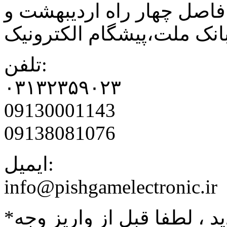
فاصل چهار راه اردیبهشت و
نک ملت،پیشگام الکترونیک
تلفن:
۰۳۱۳۲۳۵۹۰۲۳
09130001143
09138081076
ایمیل:
info@pishgamelectronic.ir
د ، لطفا قبل از واریز وجه