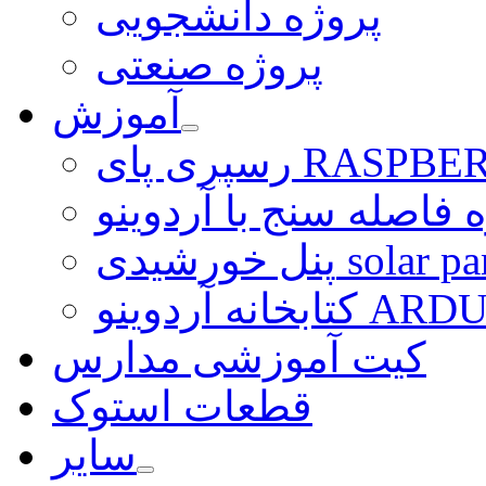
پروژه دانشجویی
پروژه صنعتی
آموزش
ی RASPBERRY PI
 فاصله سنج با آردوینو
رشیدی solar panel
ARDUINO LI
کیت آموزشی مدارس
قطعات استوک
سایر