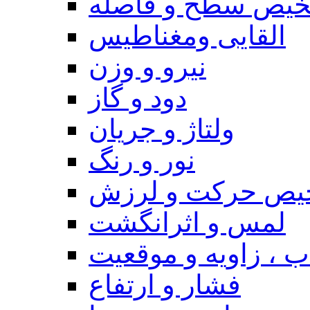
یص سطح و فاصله
القایی ومغناطیس
نیرو و وزن
دود و گاز
ولتاژ و جریان
نور و رنگ
یص حرکت و لرزش
لمس و اثرانگشت
 ، زاویه و موقعیت
فشار و ارتفاع