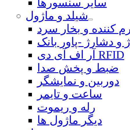
سایر سنسورها
شیلد و ماژول
م کننده و بخار سرد
 و دشارژ -پاور بانک
آر اف آی دی RFID
ضبط و پخش صدا
دوربین و نمایشگر
ساعت و تایمر
رله و ریموت
دیگر ماژول ها