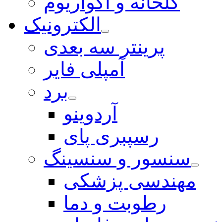
گلخانه و آکواریوم
الکترونیک
پرینتر سه بعدی
آمپلی فایر
برد
آردوینو
رسپبری پای
سنسور و سنسینگ
مهندسی پزشکی
رطوبت و دما