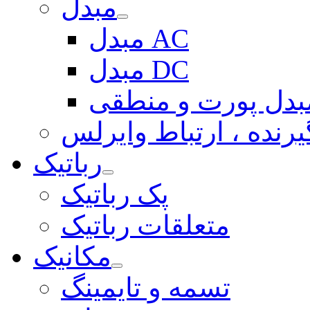
مبدل
مبدل AC
مبدل DC
بدل پورت و منطقی
یرنده ، ارتباط وایرلس
رباتیک
پک رباتیک
متعلقات رباتیک
مکانیک
تسمه و تایمینگ