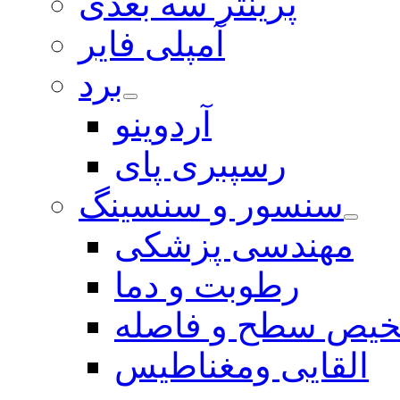
پرینتر سه بعدی
آمپلی فایر
برد
آردوینو
رسپبری پای
سنسور و سنسینگ
مهندسی پزشکی
رطوبت و دما
یص سطح و فاصله
القایی ومغناطیس