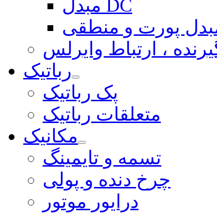
مبدل DC
بدل پورت و منطقی
یرنده ، ارتباط وایرلس
رباتیک
پک رباتیک
متعلقات رباتیک
مکانیک
تسمه و تایمینگ
چرخ دنده و پولی
درایور موتور