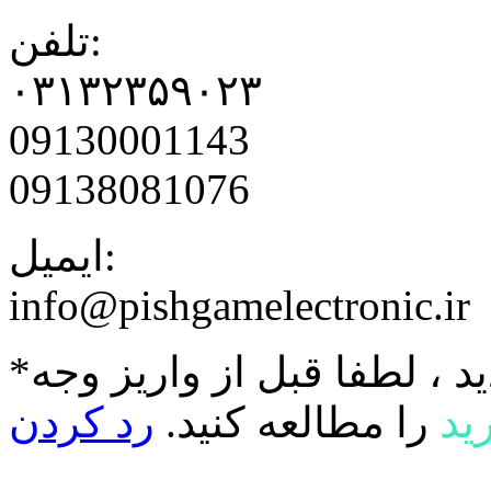
تلفن:
۰۳۱۳۲۳۵۹۰۲۳
09130001143
09138081076
ایمیل:
info@pishgamelectronic.ir
د ، لطفا قبل از واریز وجه
ید
را مطالعه کنید.
رد کردن