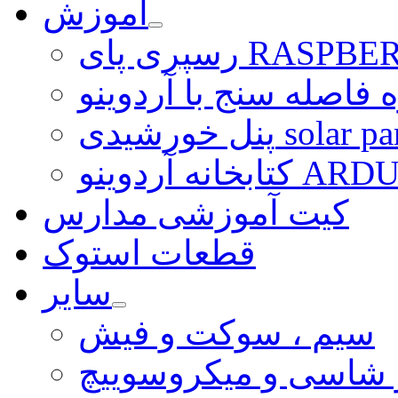
آموزش
ی RASPBERRY PI
 فاصله سنج با آردوینو
رشیدی solar panel
ARDUINO LI
کیت آموزشی مدارس
قطعات استوک
سایر
سیم ، سوکت و فیش
و شاسی و میکروسوییچ