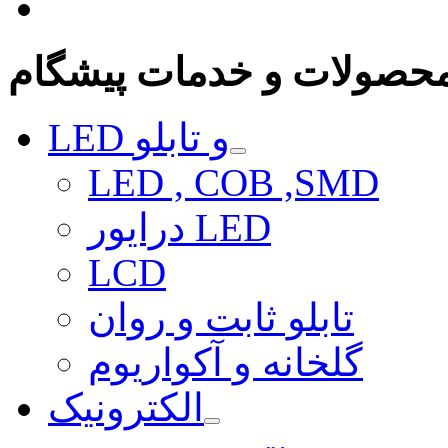
حصولات و خدمات پیشگام
LED و تابلو
LED , COB ,SMD
درایور LED
LCD
تابلو ثابت و روان
گلخانه و آکواریوم
الکترونیک