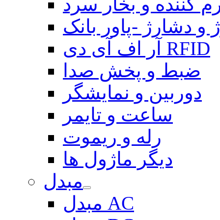
م کننده و بخار سرد
 و دشارژ -پاور بانک
آر اف آی دی RFID
ضبط و پخش صدا
دوربین و نمایشگر
ساعت و تایمر
رله و ریموت
دیگر ماژول ها
مبدل
مبدل AC