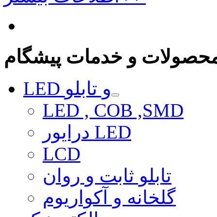
حصولات و خدمات پیشگام
LED و تابلو
LED , COB ,SMD
درایور LED
LCD
تابلو ثابت و روان
گلخانه و آکواریوم