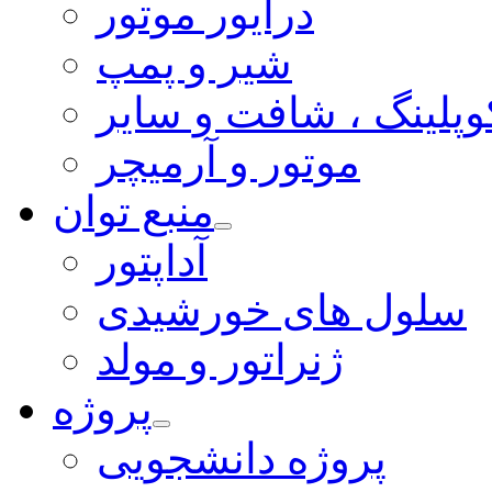
درایور موتور
شیر و پمپ
وپلینگ ، شافت و سایر
موتور و آرمیچر
منبع توان
آداپتور
سلول های خورشیدی
ژنراتور و مولد
پروژه
پروژه دانشجویی