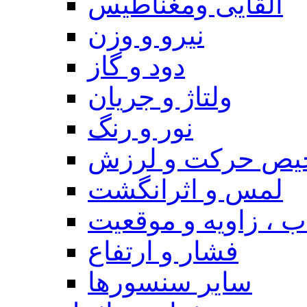
القایی ومغناطیس
نیرو و وزن
دود و گاز
ولتاژ و جریان
نور و رنگ
یص حرکت و لرزش
لمس و اثرانگشت
 ، زاویه و موقعیت
فشار و ارتفاع
سایر سنسورها