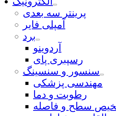
الکترونیک
پرینتر سه بعدی
آمپلی فایر
برد
آردوینو
رسپبری پای
سنسور و سنسینگ
مهندسی پزشکی
رطوبت و دما
یص سطح و فاصله