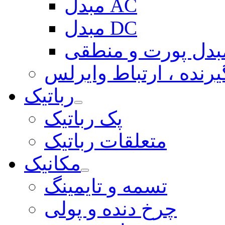
مبدل AC
مبدل DC
بدل پورت و منطقی
یرنده ، ارتباط وایرلس
رباتیک
پک رباتیک
متعلقات رباتیک
مکانیک
تسمه و تایمینگ
چرخ دنده و پولی