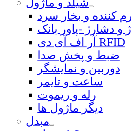
شیلد و ماژول
م کننده و بخار سرد
 و دشارژ -پاور بانک
آر اف آی دی RFID
ضبط و پخش صدا
دوربین و نمایشگر
ساعت و تایمر
رله و ریموت
دیگر ماژول ها
مبدل