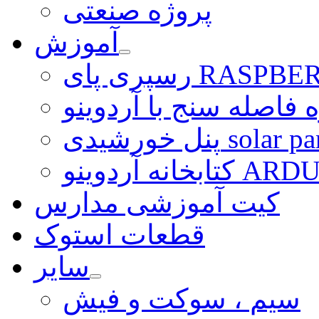
پروژه صنعتی
آموزش
ی RASPBERRY PI
 فاصله سنج با آردوینو
رشیدی solar panel
ARDUINO LI
کیت آموزشی مدارس
قطعات استوک
سایر
سیم ، سوکت و فیش