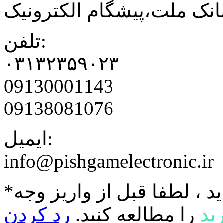
نک ملت،پیشگام الکترونیک
تلفن:
۰۳۱۳۲۳۵۹۰۲۳
09130001143
09138081076
ایمیل:
info@pishgamelectronic.ir
د ، لطفا قبل از واریز وجه
ید
را مطالعه کنید.
رد کردن