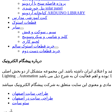
پروژه فاصله سنج با آردوینو
پنل خورشیدی solar panel
کتابخانه آردوینو ARDUINO LIBRARY
کیت آموزشی مدارس
قطعات استوک
سایر
سیم ، سوکت و فیش
کلید و شاسی و میکروسوییچ
لحیم کاری
خرید قطعات استوک سالم
خرید قطعات دست دوم
درباره پیشگام الکترونیک
شد و اعتلای ایران داشته باشد. این مجموعه متشکل از دو بخش اصلی
مادی و معنوی این سایت متعلق به شرکت
پیشگام الکترونیک
طراحی سایت اصفهان
طراحی سایت در اصفهان
سئو سایت
آدرس: