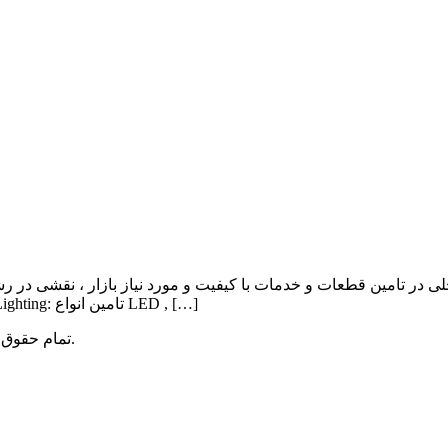
ی در تامین قطعات و خدمات با کیفیت و مورد نیاز بازار ، نقشی در ر
Lighting , Automation بوده و اهم فعالیت آن به شرح ذیل می باشد: Lighting: تامین انواع LED , […]
میباشد.
تمام حقوق 