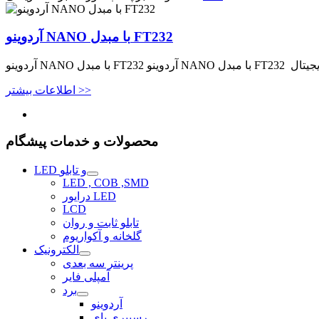
آردوینو NANO با مبدل FT232
اطلاعات بیشتر >>
محصولات و خدمات پیشگام
LED و تابلو
LED , COB ,SMD
درایور LED
LCD
تابلو ثابت و روان
گلخانه و آکواریوم
الکترونیک
پرینتر سه بعدی
آمپلی فایر
برد
آردوینو
رسپبری پای