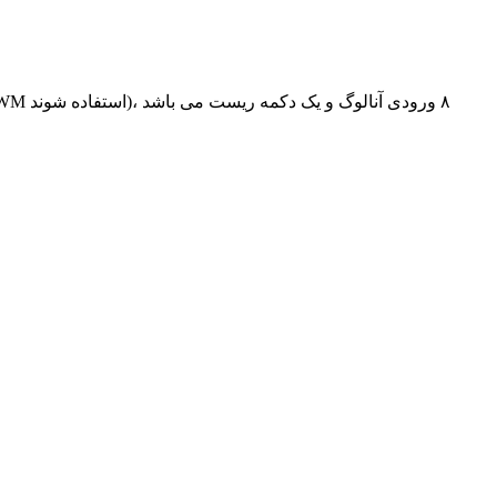
آردوینو NANO با مبدل FT232 آردوینو NANO با مبدل FT232 دارای ۱۴ ورودی و خروجی دیجیتال (۶ تای آنها می توانند به عنوان خروجی PWM استفاده شوند)، ۸ ورودی آنالوگ و یک دکمه ریست می باشد