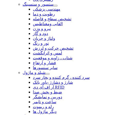
سنسور و سنسینگ
مهندسی پزشکی
رطوبت و دما
تشخیص سطح و فاصله
القایی ومغناطیس
نیرو و وزن
دود و گاز
ولتاژ و جریان
نور و رنگ
تشخیص حرکت و لرزش
لمس و اثرانگشت
شتاب ، زاویه و موقعیت
فشار و ارتفاع
سایر سنسورها
شیلد و ماژول
سرد کننده ، گرم کننده و بخار سرد
شارژ و دشارژ -پاور بانک
آر اف آی دی RFID
ضبط و پخش صدا
دوربین و نمایشگر
ساعت و تایمر
رله و ریموت
دیگر ماژول ها