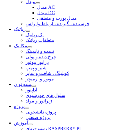
مبدل
مبدل AC
مبدل DC
مبدل پورت و منطقی
فرستنده ، گیرنده ، ارتباط وایرلس
رباتیک
پک رباتیک
متعلقات رباتیک
مکانیک
تسمه و تایمینگ
چرخ دنده و پولی
درایور موتور
شیر و پمپ
کوپلینگ ، شافت و سایر
موتور و آرمیچر
منبع توان
آداپتور
سلول های خورشیدی
ژنراتور و مولد
پروژه
پروژه دانشجویی
پروژه صنعتی
آموزش
رسپری پای RASPBERRY PI