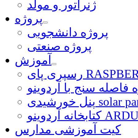
ژنراتور و مولد
پروژه
پروژه دانشجویی
پروژه صنعتی
آموزش
ی RASPBERRY PI
 فاصله سنج با آردوینو
رشیدی solar panel
ARDUINO LI
کیت آموزشی مدارس