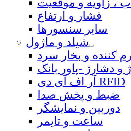
 ، زاویه و موقعیت
فشار و ارتفاع
سایر سنسورها
شیلد و ماژول
م کننده و بخار سرد
 و دشارژ -پاور بانک
آر اف آی دی RFID
ضبط و پخش صدا
دوربین و نمایشگر
ساعت و تایمر