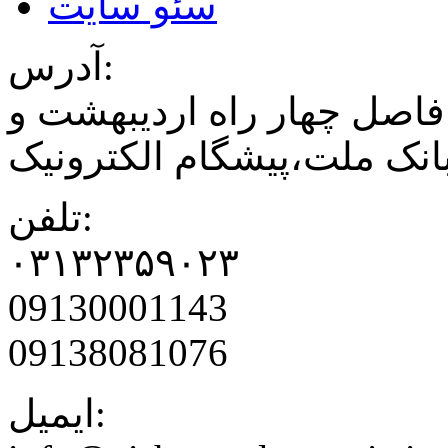
سئو سایت
آدرس:
فاصل چهار راه اردیبهشت و
نک ملت،پیشگام الکترونیک
تلفن:
۰۳۱۳۲۳۵۹۰۲۳
09130001143
09138081076
ایمیل: