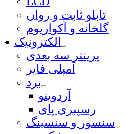
LCD
تابلو ثابت و روان
گلخانه و آکواریوم
الکترونیک
پرینتر سه بعدی
آمپلی فایر
برد
آردوینو
رسپبری پای
سنسور و سنسینگ