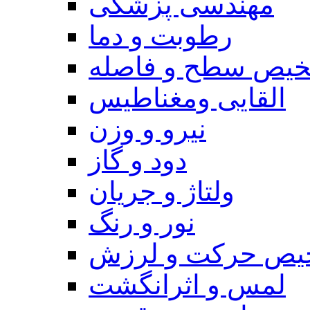
مهندسی پزشکی
رطوبت و دما
یص سطح و فاصله
القایی ومغناطیس
نیرو و وزن
دود و گاز
ولتاژ و جریان
نور و رنگ
یص حرکت و لرزش
لمس و اثرانگشت