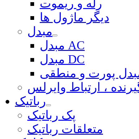
رله و ریموت
دیگر ماژول ها
مبدل
مبدل AC
مبدل DC
بدل پورت و منطقی
یرنده ، ارتباط وایرلس
رباتیک
پک رباتیک
متعلقات رباتیک