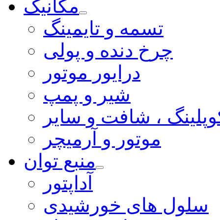
مکانیک
تسمه و تایمینگ
چرخ دنده و پولی
درایور موتور
شیر و پمپ
وپلینگ ، شافت و سایر
موتور و آرمیچر
منبع توان
آداپتور
سلول های خورشیدی