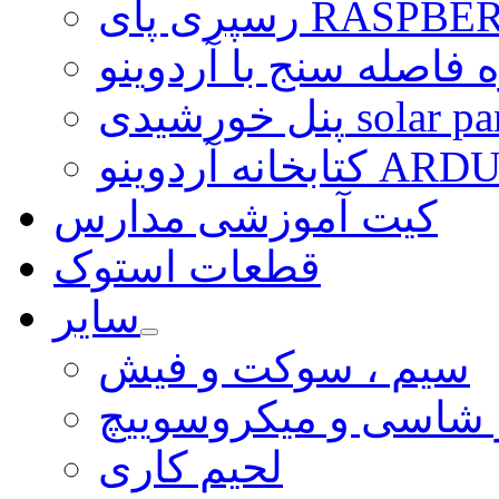
ی RASPBERRY PI
 فاصله سنج با آردوینو
رشیدی solar panel
ARDUINO LI
کیت آموزشی مدارس
قطعات استوک
سایر
سیم ، سوکت و فیش
و شاسی و میکروسوییچ
لحیم کاری