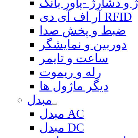
 و دشارژ -پاور بانک
آر اف آی دی RFID
ضبط و پخش صدا
دوربین و نمایشگر
ساعت و تایمر
رله و ریموت
دیگر ماژول ها
مبدل
مبدل AC
مبدل DC