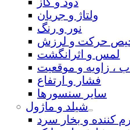
دود و گاز
ولتاژ و جریان
نور و رنگ
یص حرکت و لرزش
لمس و اثرانگشت
 ، زاویه و موقعیت
فشار و ارتفاع
سایر سنسورها
شیلد و ماژول
م کننده و بخار سرد