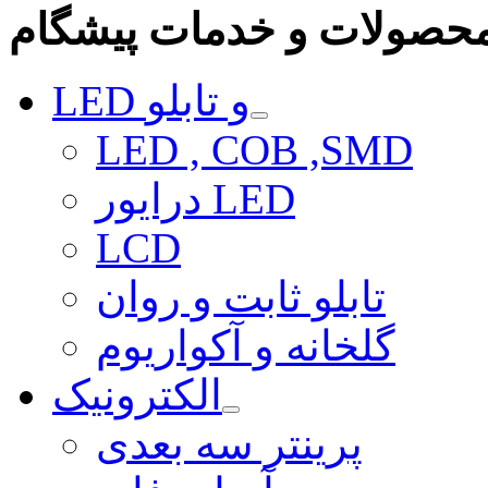
حصولات و خدمات پیشگام
LED و تابلو
LED , COB ,SMD
درایور LED
LCD
تابلو ثابت و روان
گلخانه و آکواریوم
الکترونیک
پرینتر سه بعدی