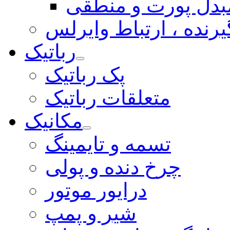
بدل پورت و منطقی
یرنده ، ارتباط وایرلس
رباتیک
پک رباتیک
متعلقات رباتیک
مکانیک
تسمه و تایمینگ
چرخ دنده و پولی
درایور موتور
شیر و پمپ