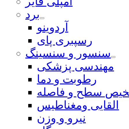
آمپلی فایر
برد
آردوینو
رسپبری پای
سنسور و سنسینگ
مهندسی پزشکی
رطوبت و دما
یص سطح و فاصله
القایی ومغناطیس
نیرو و وزن