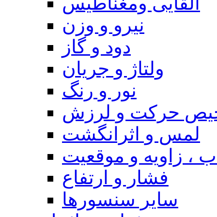
القایی ومغناطیس
نیرو و وزن
دود و گاز
ولتاژ و جریان
نور و رنگ
یص حرکت و لرزش
لمس و اثرانگشت
 ، زاویه و موقعیت
فشار و ارتفاع
سایر سنسورها