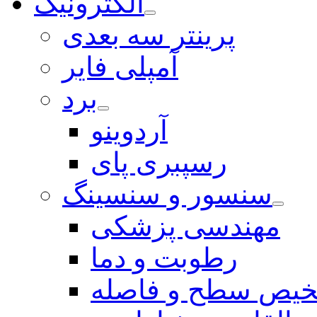
الکترونیک
پرینتر سه بعدی
آمپلی فایر
برد
آردوینو
رسپبری پای
سنسور و سنسینگ
مهندسی پزشکی
رطوبت و دما
یص سطح و فاصله