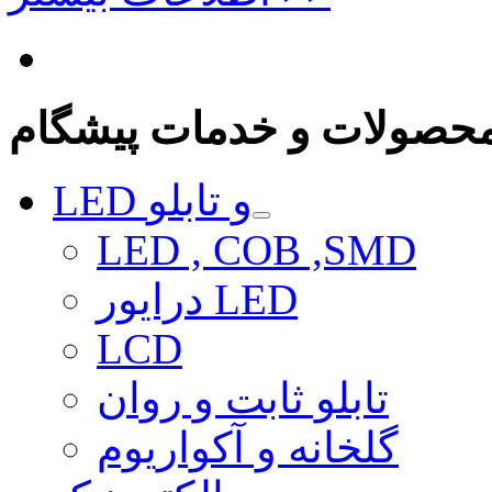
حصولات و خدمات پیشگام
LED و تابلو
LED , COB ,SMD
درایور LED
LCD
تابلو ثابت و روان
گلخانه و آکواریوم