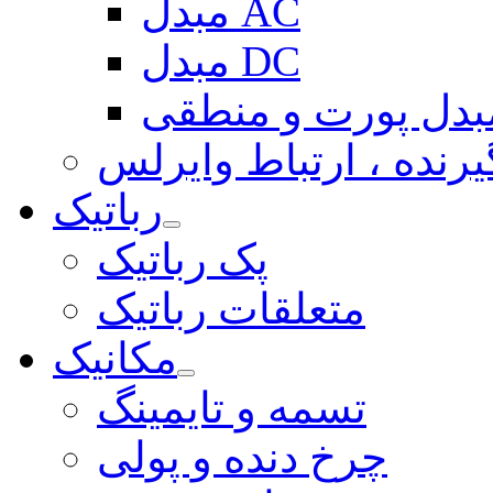
مبدل AC
مبدل DC
بدل پورت و منطقی
یرنده ، ارتباط وایرلس
رباتیک
پک رباتیک
متعلقات رباتیک
مکانیک
تسمه و تایمینگ
چرخ دنده و پولی