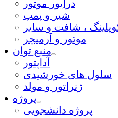
درایور موتور
شیر و پمپ
وپلینگ ، شافت و سایر
موتور و آرمیچر
منبع توان
آداپتور
سلول های خورشیدی
ژنراتور و مولد
پروژه
پروژه دانشجویی