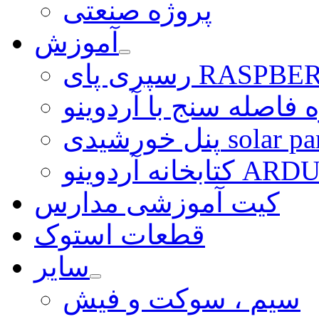
پروژه صنعتی
آموزش
ی RASPBERRY PI
 فاصله سنج با آردوینو
رشیدی solar panel
ARDUINO LI
کیت آموزشی مدارس
قطعات استوک
سایر
سیم ، سوکت و فیش