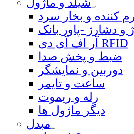
شیلد و ماژول
م کننده و بخار سرد
 و دشارژ -پاور بانک
آر اف آی دی RFID
ضبط و پخش صدا
دوربین و نمایشگر
ساعت و تایمر
رله و ریموت
دیگر ماژول ها
مبدل