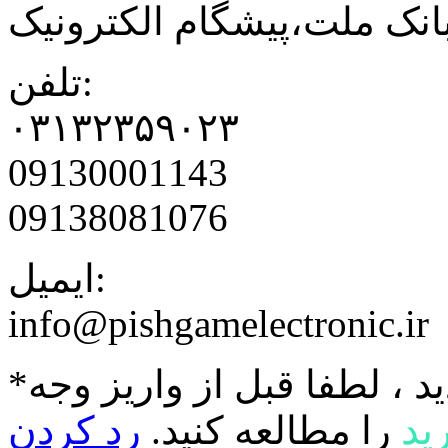
نک ملت،پیشگام الکترونیک
تلفن:
۰۳۱۳۲۳۵۹۰۲۳
09130001143
09138081076
ایمیل:
info@pishgamelectronic.ir
د ، لطفا قبل از واریز وجه
ید
را مطالعه کنید.
رد کردن