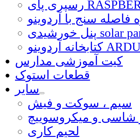
ی RASPBERRY PI
 فاصله سنج با آردوینو
رشیدی solar panel
ARDUINO LI
کیت آموزشی مدارس
قطعات استوک
سایر
سیم ، سوکت و فیش
و شاسی و میکروسوییچ
لحیم کاری