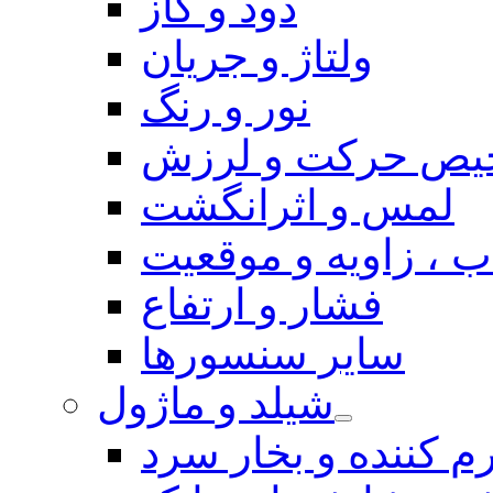
دود و گاز
ولتاژ و جریان
نور و رنگ
یص حرکت و لرزش
لمس و اثرانگشت
 ، زاویه و موقعیت
فشار و ارتفاع
سایر سنسورها
شیلد و ماژول
م کننده و بخار سرد