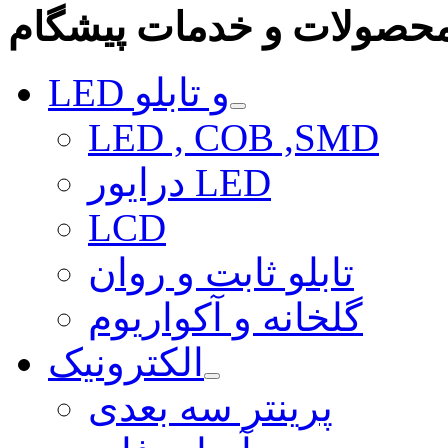
حصولات و خدمات پیشگام
LED و تابلو
LED , COB ,SMD
درایور LED
LCD
تابلو ثابت و روان
گلخانه و آکواریوم
الکترونیک
پرینتر سه بعدی