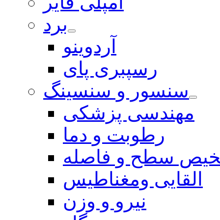
آمپلی فایر
برد
آردوینو
رسپبری پای
سنسور و سنسینگ
مهندسی پزشکی
رطوبت و دما
یص سطح و فاصله
القایی ومغناطیس
نیرو و وزن