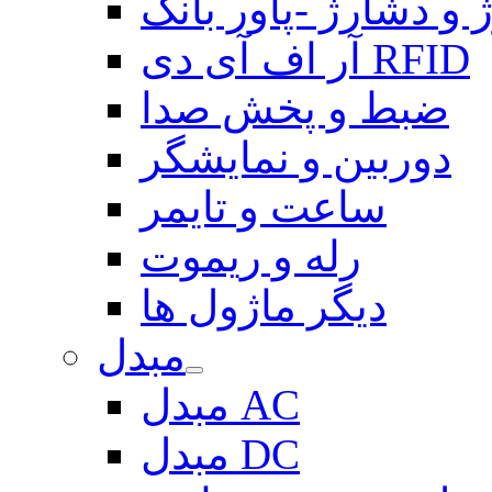
 و دشارژ -پاور بانک
آر اف آی دی RFID
ضبط و پخش صدا
دوربین و نمایشگر
ساعت و تایمر
رله و ریموت
دیگر ماژول ها
مبدل
مبدل AC
مبدل DC