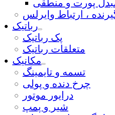
بدل پورت و منطقی
یرنده ، ارتباط وایرلس
رباتیک
پک رباتیک
متعلقات رباتیک
مکانیک
تسمه و تایمینگ
چرخ دنده و پولی
درایور موتور
شیر و پمپ