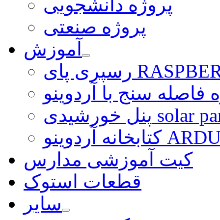
پروژه دانشجویی
پروژه صنعتی
آموزش
ی RASPBERRY PI
 فاصله سنج با آردوینو
رشیدی solar panel
ARDUINO LI
کیت آموزشی مدارس
قطعات استوک
سایر