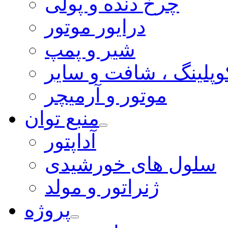
چرخ دنده و پولی
درایور موتور
شیر و پمپ
وپلینگ ، شافت و سایر
موتور و آرمیچر
منبع توان
آداپتور
سلول های خورشیدی
ژنراتور و مولد
پروژه