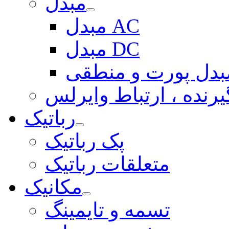
مبدل
مبدل AC
مبدل DC
بدل پورت و منطقی
یرنده ، ارتباط وایرلس
رباتیک
پک رباتیک
متعلقات رباتیک
مکانیک
تسمه و تایمینگ