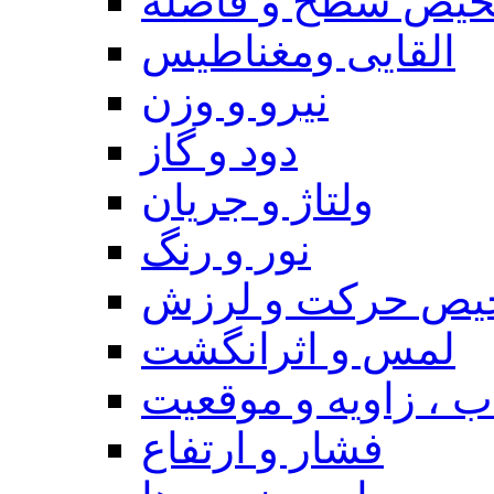
یص سطح و فاصله
القایی ومغناطیس
نیرو و وزن
دود و گاز
ولتاژ و جریان
نور و رنگ
یص حرکت و لرزش
لمس و اثرانگشت
 ، زاویه و موقعیت
فشار و ارتفاع