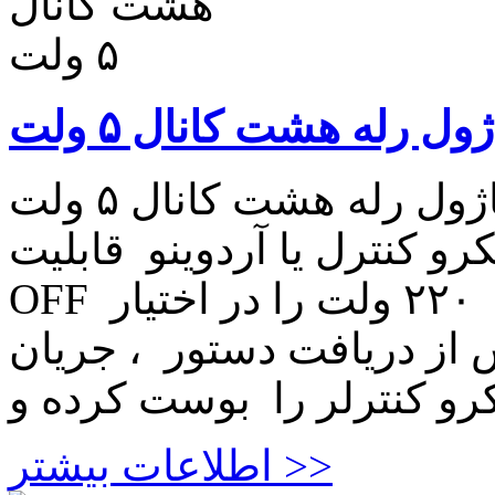
ول رله هشت کانال ۵ ولت
ماژول رله هشت کانال ۵ ولت ماژول رله هشت کانال ۵ ولت
 کنترل یا آردوینو قابلیت QN /
OFF نمودن ۸ مصرف کننده برقی تا ۲۲۰ ولت را در اختیار
 از دریافت دستور ، جریان
اطلاعات بیشتر >>