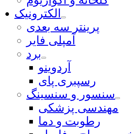
الکترونیک
پرینتر سه بعدی
آمپلی فایر
برد
آردوینو
رسپبری پای
سنسور و سنسینگ
مهندسی پزشکی
رطوبت و دما