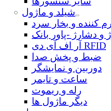
سایر سنسورها
شیلد و ماژول
م کننده و بخار سرد
 و دشارژ -پاور بانک
آر اف آی دی RFID
ضبط و پخش صدا
دوربین و نمایشگر
ساعت و تایمر
رله و ریموت
دیگر ماژول ها