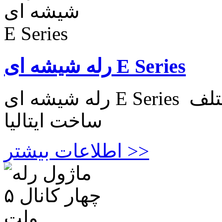
رله شیشه ای E Series
رله شیشه ای E Series در ۴ مدل با ولتاژ و جریان مختلف
ساخت ایتالیا
اطلاعات بیشتر >>