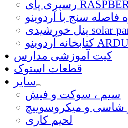
ی RASPBERRY PI
 فاصله سنج با آردوینو
رشیدی solar panel
ARDUINO LI
کیت آموزشی مدارس
قطعات استوک
سایر
سیم ، سوکت و فیش
و شاسی و میکروسوییچ
لحیم کاری