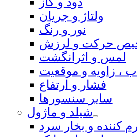
دود و گاز
ولتاژ و جریان
نور و رنگ
یص حرکت و لرزش
لمس و اثرانگشت
 ، زاویه و موقعیت
فشار و ارتفاع
سایر سنسورها
شیلد و ماژول
م کننده و بخار سرد