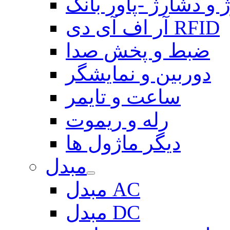
 و دشارژ -پاور بانک
آر اف آی دی RFID
ضبط و پخش صدا
دوربین و نمایشگر
ساعت و تایمر
رله و ریموت
دیگر ماژول ها
مبدل
مبدل AC
مبدل DC