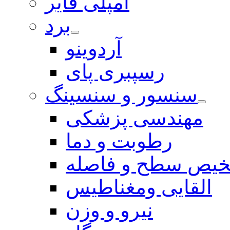
آمپلی فایر
برد
آردوینو
رسپبری پای
سنسور و سنسینگ
مهندسی پزشکی
رطوبت و دما
یص سطح و فاصله
القایی ومغناطیس
نیرو و وزن