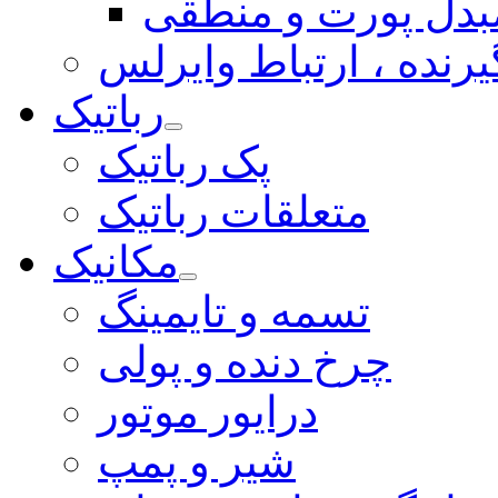
بدل پورت و منطقی
یرنده ، ارتباط وایرلس
رباتیک
پک رباتیک
متعلقات رباتیک
مکانیک
تسمه و تایمینگ
چرخ دنده و پولی
درایور موتور
شیر و پمپ