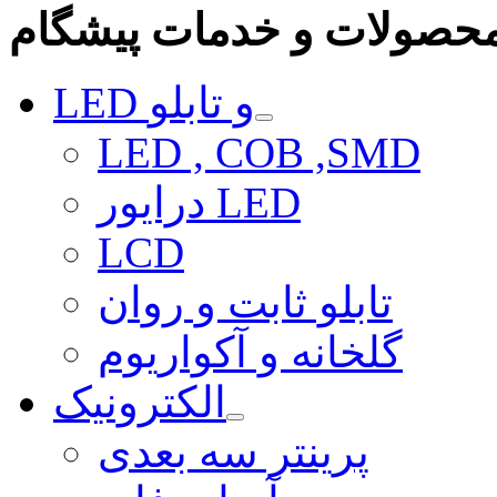
حصولات و خدمات پیشگام
LED و تابلو
LED , COB ,SMD
درایور LED
LCD
تابلو ثابت و روان
گلخانه و آکواریوم
الکترونیک
پرینتر سه بعدی