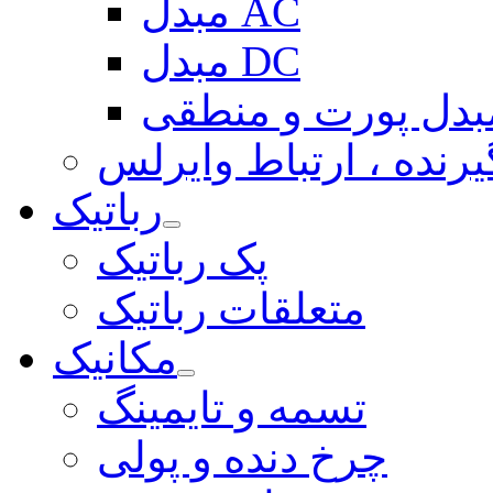
مبدل AC
مبدل DC
بدل پورت و منطقی
یرنده ، ارتباط وایرلس
رباتیک
پک رباتیک
متعلقات رباتیک
مکانیک
تسمه و تایمینگ
چرخ دنده و پولی