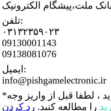
نک ملت،پیشگام الکترونیک
تلفن:
۰۳۱۳۲۳۵۹۰۲۳
09130001143
09138081076
ایمیل:
info@pishgamelectronic.ir
د ، لطفا قبل از واریز وجه
ید
را مطالعه کنید.
رد کردن