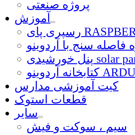
پروژه صنعتی
آموزش
ی RASPBERRY PI
 فاصله سنج با آردوینو
رشیدی solar panel
ARDUINO LI
کیت آموزشی مدارس
قطعات استوک
سایر
سیم ، سوکت و فیش