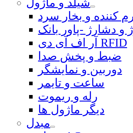
شیلد و ماژول
م کننده و بخار سرد
 و دشارژ -پاور بانک
آر اف آی دی RFID
ضبط و پخش صدا
دوربین و نمایشگر
ساعت و تایمر
رله و ریموت
دیگر ماژول ها
مبدل