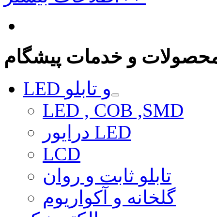
حصولات و خدمات پیشگام
LED و تابلو
LED , COB ,SMD
درایور LED
LCD
تابلو ثابت و روان
گلخانه و آکواریوم