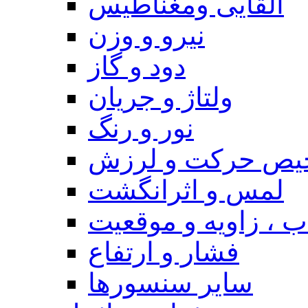
القایی ومغناطیس
نیرو و وزن
دود و گاز
ولتاژ و جریان
نور و رنگ
یص حرکت و لرزش
لمس و اثرانگشت
 ، زاویه و موقعیت
فشار و ارتفاع
سایر سنسورها