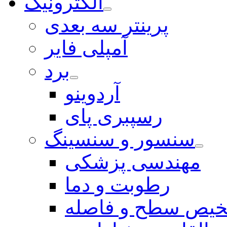
الکترونیک
پرینتر سه بعدی
آمپلی فایر
برد
آردوینو
رسپبری پای
سنسور و سنسینگ
مهندسی پزشکی
رطوبت و دما
یص سطح و فاصله