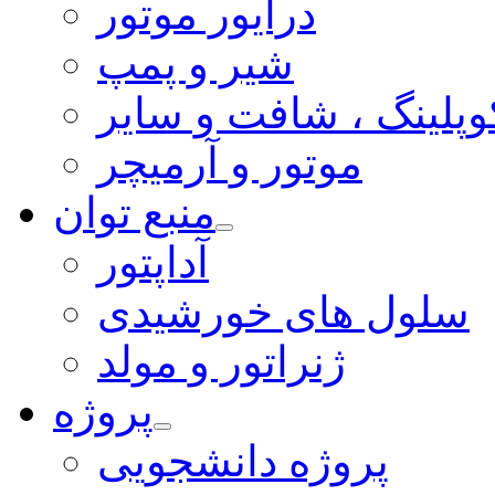
درایور موتور
شیر و پمپ
وپلینگ ، شافت و سایر
موتور و آرمیچر
منبع توان
آداپتور
سلول های خورشیدی
ژنراتور و مولد
پروژه
پروژه دانشجویی