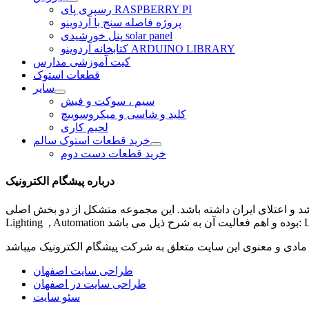
رسپری پای RASPBERRY PI
پروژه فاصله سنج با آردوینو
پنل خورشیدی solar panel
کتابخانه آردوینو ARDUINO LIBRARY
کیت آموزشی مدارس
قطعات استوک
سایر
سیم ، سوکت و فیش
کلید و شاسی و میکروسوییچ
لحیم کاری
خرید قطعات استوک سالم
خرید قطعات دست دوم
درباره پیشگام الکترونیک
شد و اعتلای ایران داشته باشد. این مجموعه متشکل از دو بخش اصلی
مادی و معنوی این سایت متعلق به شرکت
پیشگام الکترونیک
طراحی سایت اصفهان
طراحی سایت در اصفهان
سئو سایت