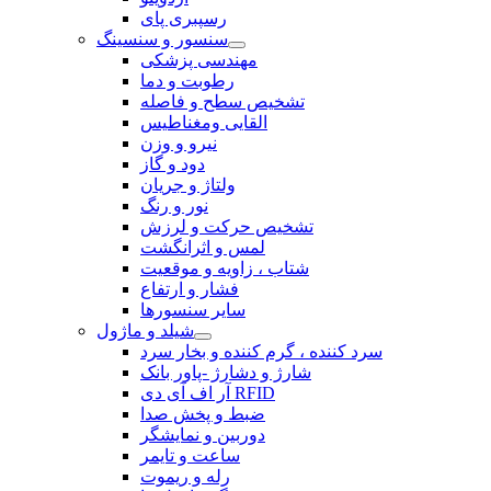
رسپبری پای
سنسور و سنسینگ
مهندسی پزشکی
رطوبت و دما
تشخیص سطح و فاصله
القایی ومغناطیس
نیرو و وزن
دود و گاز
ولتاژ و جریان
نور و رنگ
تشخیص حرکت و لرزش
لمس و اثرانگشت
شتاب ، زاویه و موقعیت
فشار و ارتفاع
سایر سنسورها
شیلد و ماژول
سرد کننده ، گرم کننده و بخار سرد
شارژ و دشارژ -پاور بانک
آر اف آی دی RFID
ضبط و پخش صدا
دوربین و نمایشگر
ساعت و تایمر
رله و ریموت