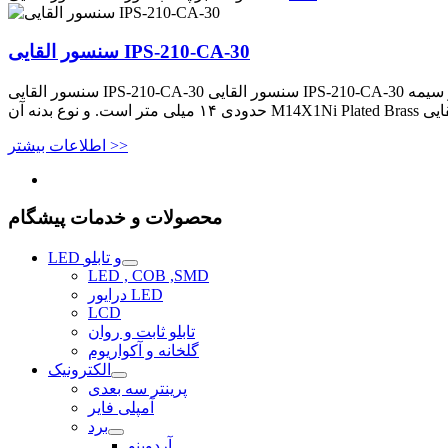
سنسور القایی IPS-210-CA-30
سنسور القایی IPS-210-CA-30 سنسور القایی IPS-210-CA-30 دو سیمه AC که نام فنی آن IPS_S بوده و نوع کاربرد آن شمارش تولید و اندازه گیری سرعت و اندازه گیری فاصله قطعه است. دارای قطر
اطلاعات بیشتر >>
محصولات و خدمات پیشگام
LED و تابلو
LED , COB ,SMD
درایور LED
LCD
تابلو ثابت و روان
گلخانه و آکواریوم
الکترونیک
پرینتر سه بعدی
آمپلی فایر
برد
آردوینو