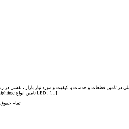
ی در تامین قطعات و خدمات با کیفیت و مورد نیاز بازار ، نقشی در ر
Lighting , Automation بوده و اهم فعالیت آن به شرح ذیل می باشد: Lighting: تامین انواع LED , […]
میباشد.
تمام حقوق 