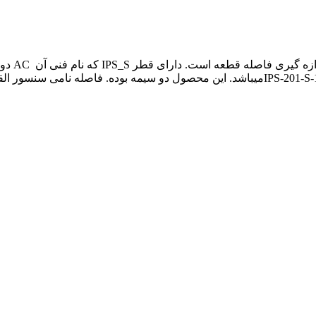
M14X1Ni P میباشد. این محصول دو سیمه بوده. فاصله نامی سنسور القاییIPS-201-S-14 […]