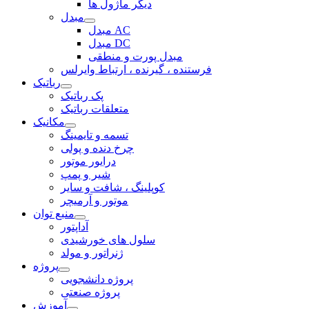
دیگر ماژول ها
مبدل
مبدل AC
مبدل DC
مبدل پورت و منطقی
فرستنده ، گیرنده ، ارتباط وایرلس
رباتیک
پک رباتیک
متعلقات رباتیک
مکانیک
تسمه و تایمینگ
چرخ دنده و پولی
درایور موتور
شیر و پمپ
کوپلینگ ، شافت و سایر
موتور و آرمیچر
منبع توان
آداپتور
سلول های خورشیدی
ژنراتور و مولد
پروژه
پروژه دانشجویی
پروژه صنعتی
آموزش