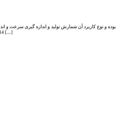
حدودی ۱۴ میلی متر است. و نوع بدنه آن lated Brass