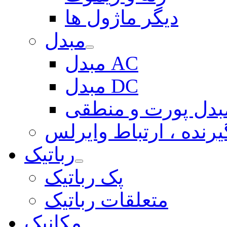
دیگر ماژول ها
مبدل
مبدل AC
مبدل DC
بدل پورت و منطقی
یرنده ، ارتباط وایرلس
رباتیک
پک رباتیک
متعلقات رباتیک
مکانیک