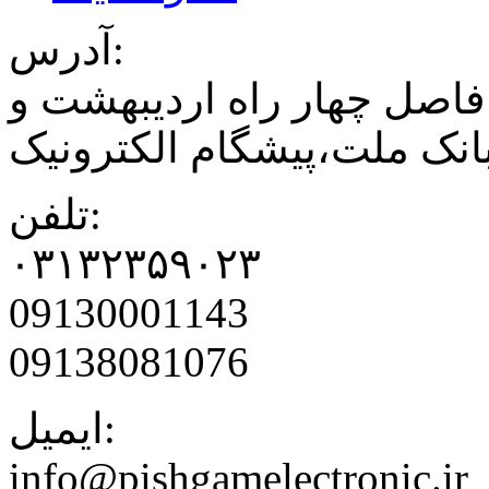
آدرس:
فاصل چهار راه اردیبهشت و
نک ملت،پیشگام الکترونیک
تلفن:
۰۳۱۳۲۳۵۹۰۲۳
09130001143
09138081076
ایمیل:
info@pishgamelectronic.ir