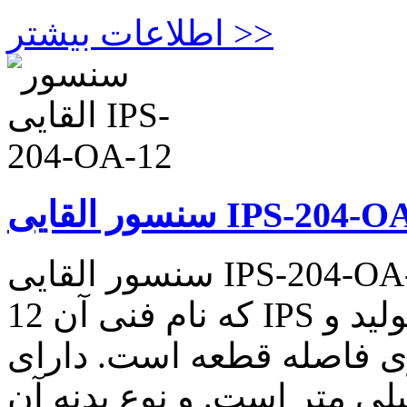
اطلاعات بیشتر >>
القایی IPS-204-OA-12
سنسور القایی IPS-204-OA-12 سنسور القایی IPS-204-OA-
12 که نام فنی آن IPS بوده و نوع کاربرد آن شمارش تولید و
ری فاصله قطعه است. دارای
۱۲ میلی متر است. و نوع بدنه آن M12X1Ni Plated