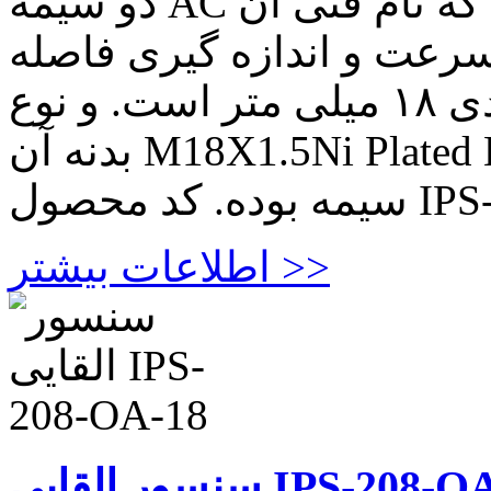
دو سیمه AC که نام فنی آن IPS_S بوده و نوع کاربرد آن
سرعت و اندازه گیری فاصله
قطعه است. دارای قطر حدودی ۱۸ میلی متر است. و نوع
بدنه آن M18X1.5Ni Plated Brass میباشد. این محصول دو
اطلاعات بیشتر >>
القایی IPS-208-OA-18