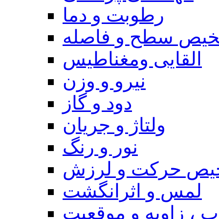
رطوبت و دما
یص سطح و فاصله
القایی ومغناطیس
نیرو و وزن
دود و گاز
ولتاژ و جریان
نور و رنگ
یص حرکت و لرزش
لمس و اثرانگشت
 ، زاویه و موقعیت