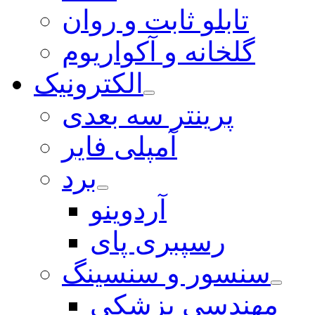
تابلو ثابت و روان
گلخانه و آکواریوم
الکترونیک
پرینتر سه بعدی
آمپلی فایر
برد
آردوینو
رسپبری پای
سنسور و سنسینگ
مهندسی پزشکی