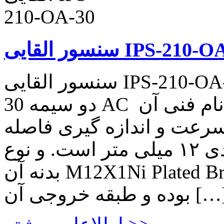
القایی IPS-210-OA-30
سنسور القایی IPS-210-OA-30 سنسور القایی IPS-210-OA-
30 دو سیمه AC که نام فنی آن IPS_S4,T بوده و نوع کاربرد
سرعت و اندازه گیری فاصله
قطعه است. دارای قطر حدودی ۱۲ میلی متر است. و نوع
بدنه آن M12X1Ni Plated Brass میباشد. این محصول دو سیمه
ه و طبقه خروجی آن […]