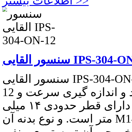
اطلاعات بیشتر >>
القایی IPS-304-ON-12
سنسور القایی IPS-304-ON-12 سنسور القایی IPS-304-ON-
12 که نوع کاربرد آن شمارش تولید و اندازه گیری سرعت و
اندازه گیری فاصله قطعه است. دارای قطر حدودی ۱۴ میلی
متر است. و نوع بدنه آن M14X1Ni Plated Brass میباشد. این
خروجی آن تریستوری منفی