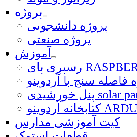
پروژه
پروژه دانشجویی
پروژه صنعتی
آموزش
ی RASPBERRY PI
 فاصله سنج با آردوینو
رشیدی solar panel
ARDUINO LI
کیت آموزشی مدارس
قطعات استوک