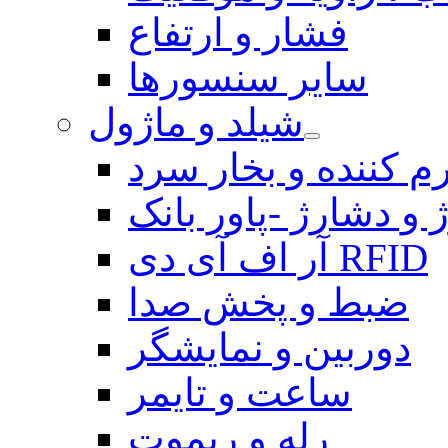
فشار و ارتفاع
سایر سنسورها
شیلد و ماژول
م کننده و بخار سرد
 و دشارژ -پاور بانک
آر اف آی دی RFID
ضبط و پخش صدا
دوربین و نمایشگر
ساعت و تایمر
رله و ریموت