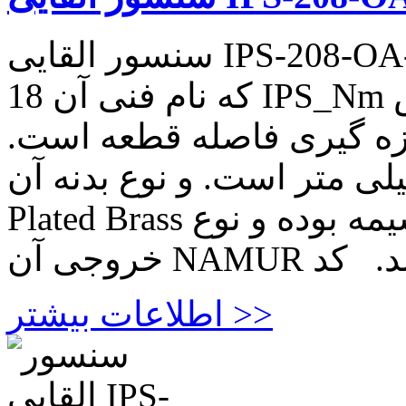
سنسور القایی IPS-208-OA-18 سنسور القایی IPS-208-OA-
18 که نام فنی آن IPS_Nm بوده و نوع کاربرد آن شمارش
ازه گیری فاصله قطعه است.
ی قطر ۱۸ میلی متر است. و نوع بدنه آن M12X1Ni
Plated Brass میباشد. این محصول دو سیمه بوده و نوع
اطلاعات بیشتر >>