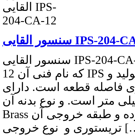
القایی IPS-204-CA-12
سنسور القایی IPS-204-CA-12 سنسور القایی IPS-204-CA-
12 که نام فنی آن IPS بوده و نوع کاربرد آن شمارش تولید و
ری فاصله قطعه است. دارای
۱۲ میلی متر است. و نوع بدنه آن M12X1Ni Plated
Brass میباشد. این محصول دو سیمه بوده و طبقه خروجی آن
 نوع خروجی […]