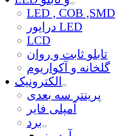
LED , COB ,SMD
درایور LED
LCD
تابلو ثابت و روان
گلخانه و آکواریوم
الکترونیک
پرینتر سه بعدی
آمپلی فایر
برد
آردوینو