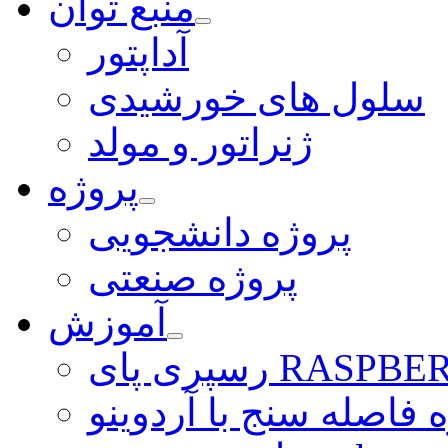
منبع توان
آداپتور
سلول های خورشیدی
ژنراتور و مولد
پروژه
پروژه دانشجویی
پروژه صنعتی
آموزش
ی RASPBERRY PI
 فاصله سنج با آردوینو