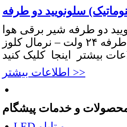
نوماتیک) سلونویید دو طرفه
ویید دو طرفه شیر برقی هوا
(پنوماتیک) سلونویید دو طرفه ۲۴ ولت – نرمال کلوز NC برای
اطلاعات بیشتر >>
حصولات و خدمات پیشگام
LED و تابلو