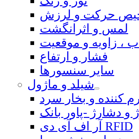
نور و رنگ
یص حرکت و لرزش
لمس و اثرانگشت
 ، زاویه و موقعیت
فشار و ارتفاع
سایر سنسورها
شیلد و ماژول
م کننده و بخار سرد
 و دشارژ -پاور بانک
آر اف آی دی RFID