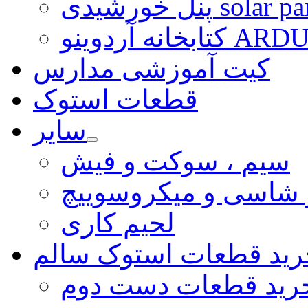
رشیدی solar panel
ARDUINO LI
کیت آموزشی مدارس
قطعات استوک
سایر
سیم ، سوکت و فیش
و شاسی و میکروسوییچ
لحیم کاری
رید قطعات استوک سالم
رید قطعات دست دوم