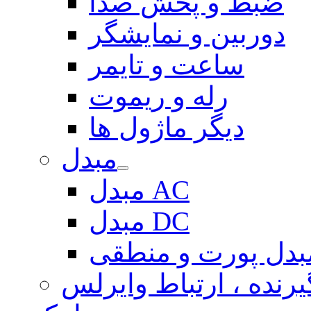
ضبط و پخش صدا
دوربین و نمایشگر
ساعت و تایمر
رله و ریموت
دیگر ماژول ها
مبدل
مبدل AC
مبدل DC
بدل پورت و منطقی
یرنده ، ارتباط وایرلس