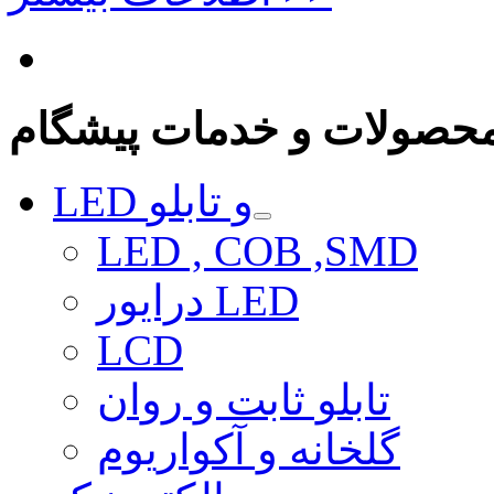
حصولات و خدمات پیشگام
LED و تابلو
LED , COB ,SMD
درایور LED
LCD
تابلو ثابت و روان
گلخانه و آکواریوم