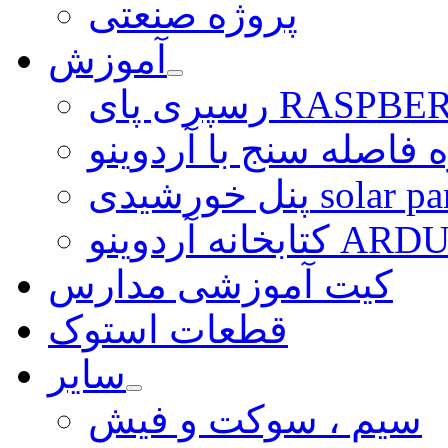
پروژه صنعتی
آموزش
ی RASPBERRY PI
 فاصله سنج با آردوینو
رشیدی solar panel
ARDUINO LI
کیت آموزشی مدارس
قطعات استوک
سایر
سیم ، سوکت و فیش