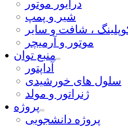
درایور موتور
شیر و پمپ
وپلینگ ، شافت و سایر
موتور و آرمیچر
منبع توان
آداپتور
سلول های خورشیدی
ژنراتور و مولد
پروژه
پروژه دانشجویی