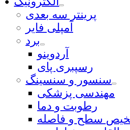
الکترونیک
پرینتر سه بعدی
آمپلی فایر
برد
آردوینو
رسپبری پای
سنسور و سنسینگ
مهندسی پزشکی
رطوبت و دما
یص سطح و فاصله