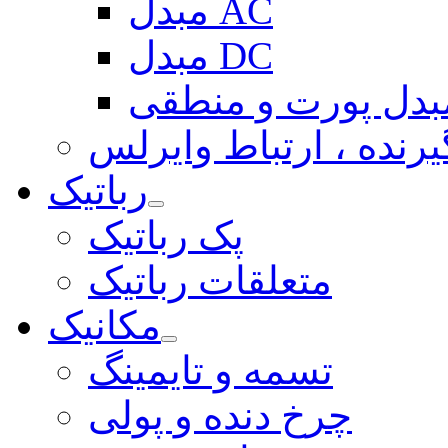
مبدل AC
مبدل DC
بدل پورت و منطقی
یرنده ، ارتباط وایرلس
رباتیک
پک رباتیک
متعلقات رباتیک
مکانیک
تسمه و تایمینگ
چرخ دنده و پولی