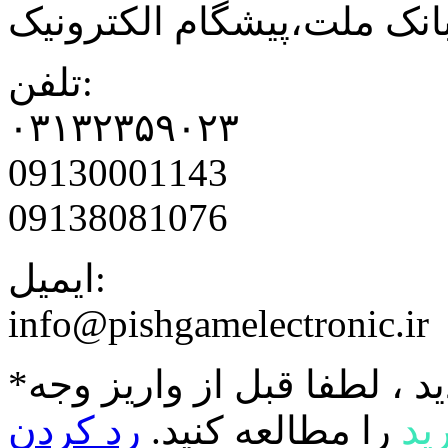
نک ملت،پیشگام الکترونیک
تلفن:
۰۳۱۳۲۳۵۹۰۲۳
09130001143
09138081076
ایمیل:
info@pishgamelectronic.ir
د ، لطفا قبل از واریز وجه
ید
را مطالعه کنید.
رد کردن