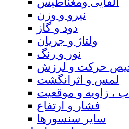
القایی ومغناطیس
نیرو و وزن
دود و گاز
ولتاژ و جریان
نور و رنگ
یص حرکت و لرزش
لمس و اثرانگشت
 ، زاویه و موقعیت
فشار و ارتفاع
سایر سنسورها