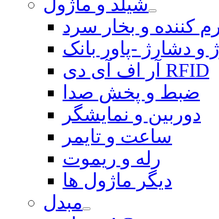
شیلد و ماژول
م کننده و بخار سرد
 و دشارژ -پاور بانک
آر اف آی دی RFID
ضبط و پخش صدا
دوربین و نمایشگر
ساعت و تایمر
رله و ریموت
دیگر ماژول ها
مبدل