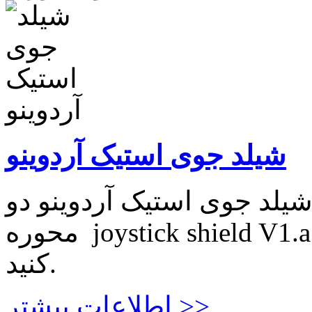
شیلد جوی استیک آردوینو
یلد جوی استیک آردوینو دو
محوره joystick shield V1.a برای اطلاعات بیشتر اینجا کلیک
کنید.
اطلاعات بیشتر >>