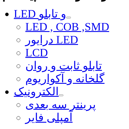
LED و تابلو
LED , COB ,SMD
درایور LED
LCD
تابلو ثابت و روان
گلخانه و آکواریوم
الکترونیک
پرینتر سه بعدی
آمپلی فایر