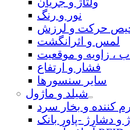
ولتاژ و جریان
نور و رنگ
یص حرکت و لرزش
لمس و اثرانگشت
 ، زاویه و موقعیت
فشار و ارتفاع
سایر سنسورها
شیلد و ماژول
م کننده و بخار سرد
 و دشارژ -پاور بانک