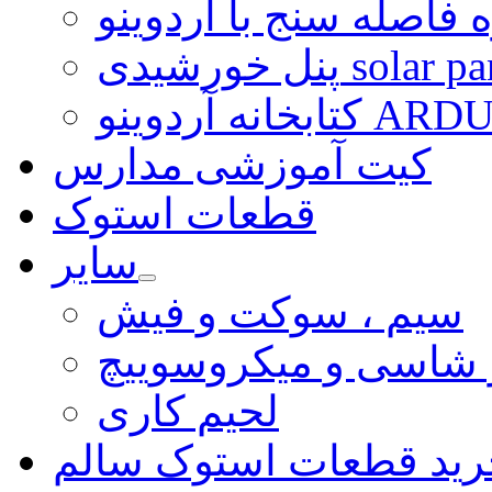
 فاصله سنج با آردوینو
رشیدی solar panel
ARDUINO LI
کیت آموزشی مدارس
قطعات استوک
سایر
سیم ، سوکت و فیش
و شاسی و میکروسوییچ
لحیم کاری
رید قطعات استوک سالم