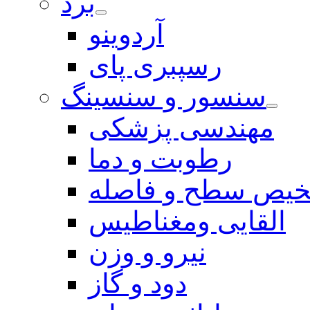
برد
آردوینو
رسپبری پای
سنسور و سنسینگ
مهندسی پزشکی
رطوبت و دما
یص سطح و فاصله
القایی ومغناطیس
نیرو و وزن
دود و گاز