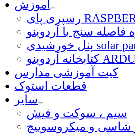
آموزش
ی RASPBERRY PI
 فاصله سنج با آردوینو
رشیدی solar panel
ARDUINO LI
کیت آموزشی مدارس
قطعات استوک
سایر
سیم ، سوکت و فیش
و شاسی و میکروسوییچ