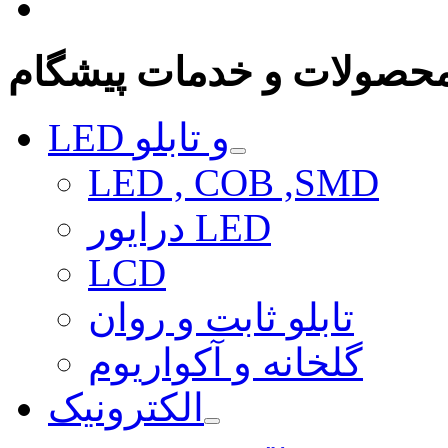
حصولات و خدمات پیشگام
LED و تابلو
LED , COB ,SMD
درایور LED
LCD
تابلو ثابت و روان
گلخانه و آکواریوم
الکترونیک