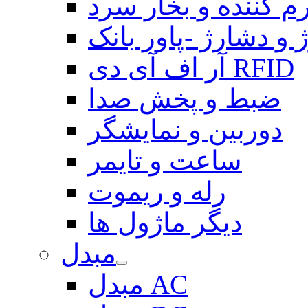
م کننده و بخار سرد
 و دشارژ -پاور بانک
آر اف آی دی RFID
ضبط و پخش صدا
دوربین و نمایشگر
ساعت و تایمر
رله و ریموت
دیگر ماژول ها
مبدل
مبدل AC