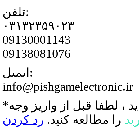
تلفن:
۰۳۱۳۲۳۵۹۰۲۳
09130001143
09138081076
ایمیل:
info@pishgamelectronic.ir
د ، لطفا قبل از واریز وجه
ید
را مطالعه کنید.
رد کردن