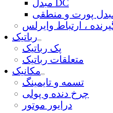
مبدل DC
بدل پورت و منطقی
یرنده ، ارتباط وایرلس
رباتیک
پک رباتیک
متعلقات رباتیک
مکانیک
تسمه و تایمینگ
چرخ دنده و پولی
درایور موتور