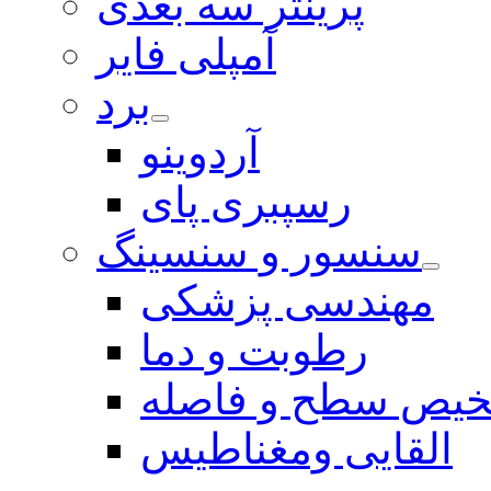
پرینتر سه بعدی
آمپلی فایر
برد
آردوینو
رسپبری پای
سنسور و سنسینگ
مهندسی پزشکی
رطوبت و دما
یص سطح و فاصله
القایی ومغناطیس