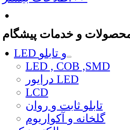
حصولات و خدمات پیشگام
LED و تابلو
LED , COB ,SMD
درایور LED
LCD
تابلو ثابت و روان
گلخانه و آکواریوم