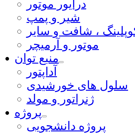
درایور موتور
شیر و پمپ
وپلینگ ، شافت و سایر
موتور و آرمیچر
منبع توان
آداپتور
سلول های خورشیدی
ژنراتور و مولد
پروژه
پروژه دانشجویی