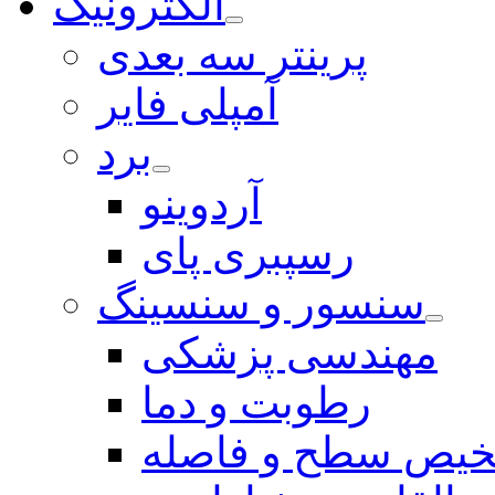
الکترونیک
پرینتر سه بعدی
آمپلی فایر
برد
آردوینو
رسپبری پای
سنسور و سنسینگ
مهندسی پزشکی
رطوبت و دما
یص سطح و فاصله