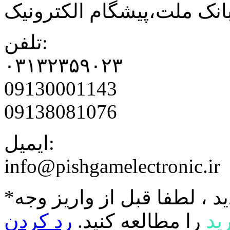
نک ملت،پیشگام الکترونیک
تلفن:
۰۳۱۳۲۳۵۹۰۲۳
09130001143
09138081076
ایمیل:
info@pishgamelectronic.ir
د ، لطفا قبل از واریز وجه
ید
را مطالعه کنید.
رد کردن