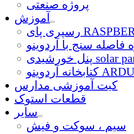
پروژه صنعتی
آموزش
ی RASPBERRY PI
 فاصله سنج با آردوینو
رشیدی solar panel
ARDUINO LI
کیت آموزشی مدارس
قطعات استوک
سایر
سیم ، سوکت و فیش