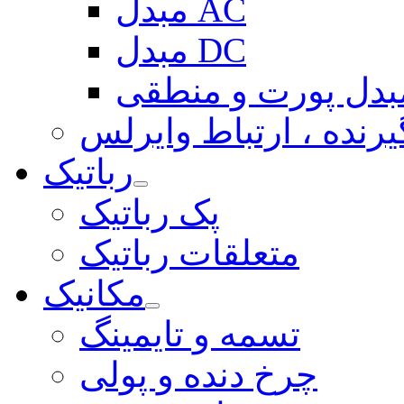
مبدل AC
مبدل DC
بدل پورت و منطقی
یرنده ، ارتباط وایرلس
رباتیک
پک رباتیک
متعلقات رباتیک
مکانیک
تسمه و تایمینگ
چرخ دنده و پولی