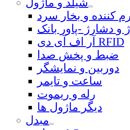
شیلد و ماژول
م کننده و بخار سرد
 و دشارژ -پاور بانک
آر اف آی دی RFID
ضبط و پخش صدا
دوربین و نمایشگر
ساعت و تایمر
رله و ریموت
دیگر ماژول ها
مبدل