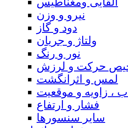
القایی ومغناطیس
نیرو و وزن
دود و گاز
ولتاژ و جریان
نور و رنگ
یص حرکت و لرزش
لمس و اثرانگشت
 ، زاویه و موقعیت
فشار و ارتفاع
سایر سنسورها