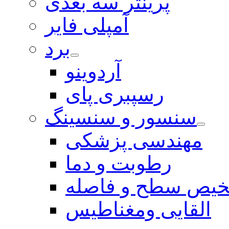
پرینتر سه بعدی
آمپلی فایر
برد
آردوینو
رسپبری پای
سنسور و سنسینگ
مهندسی پزشکی
رطوبت و دما
یص سطح و فاصله
القایی ومغناطیس