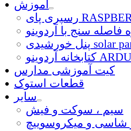
آموزش
ی RASPBERRY PI
 فاصله سنج با آردوینو
رشیدی solar panel
ARDUINO LI
کیت آموزشی مدارس
قطعات استوک
سایر
سیم ، سوکت و فیش
و شاسی و میکروسوییچ