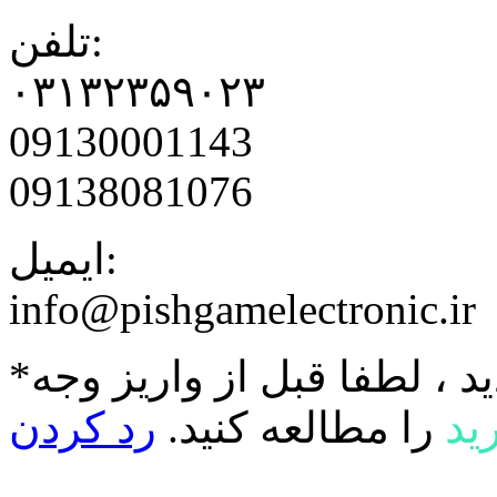
تلفن:
۰۳۱۳۲۳۵۹۰۲۳
09130001143
09138081076
ایمیل:
info@pishgamelectronic.ir
د ، لطفا قبل از واریز وجه
ید
را مطالعه کنید.
رد کردن