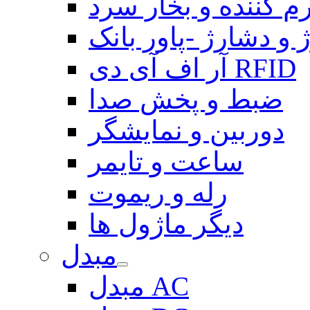
م کننده و بخار سرد
 و دشارژ -پاور بانک
آر اف آی دی RFID
ضبط و پخش صدا
دوربین و نمایشگر
ساعت و تایمر
رله و ریموت
دیگر ماژول ها
مبدل
مبدل AC