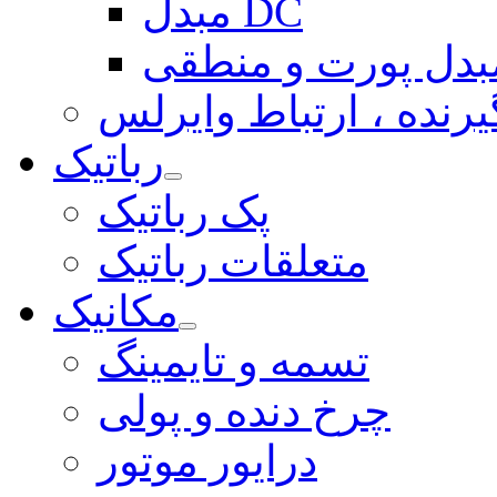
مبدل DC
بدل پورت و منطقی
یرنده ، ارتباط وایرلس
رباتیک
پک رباتیک
متعلقات رباتیک
مکانیک
تسمه و تایمینگ
چرخ دنده و پولی
درایور موتور