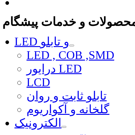
حصولات و خدمات پیشگام
LED و تابلو
LED , COB ,SMD
درایور LED
LCD
تابلو ثابت و روان
گلخانه و آکواریوم
الکترونیک