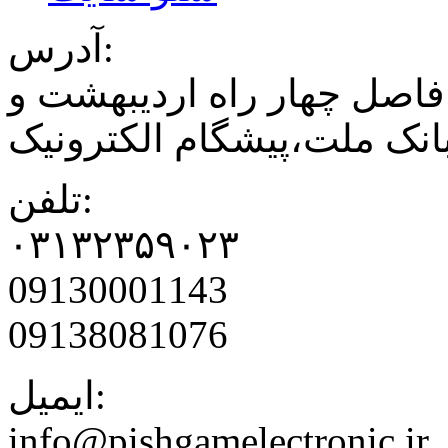
آدرس:
فاصل چهار راه اردیبهشت و
نک ملت،پیشگام الکترونیک
تلفن:
۰۳۱۳۲۳۵۹۰۲۳
09130001143
09138081076
ایمیل:
info@pishgamelectronic.ir