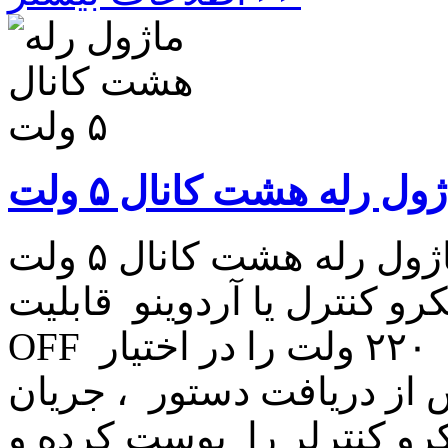
ول رله هشت کانال ۵ ولت
ماژول رله هشت کانال ۵ ولت ماژول رله هشت کانال ۵ ولت
 کنترل یا آردوینو قابلیت QN /
OFF نمودن ۸ مصرف کننده برقی تا ۲۲۰ ولت را در اختیار
 از دریافت دستور ، جریان