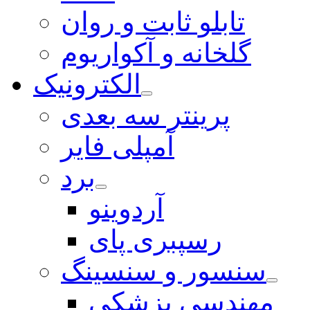
تابلو ثابت و روان
گلخانه و آکواریوم
الکترونیک
پرینتر سه بعدی
آمپلی فایر
برد
آردوینو
رسپبری پای
سنسور و سنسینگ
مهندسی پزشکی