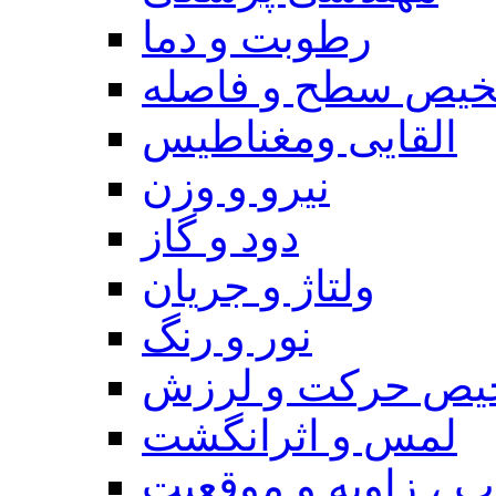
رطوبت و دما
یص سطح و فاصله
القایی ومغناطیس
نیرو و وزن
دود و گاز
ولتاژ و جریان
نور و رنگ
یص حرکت و لرزش
لمس و اثرانگشت
 ، زاویه و موقعیت