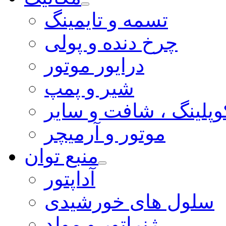
تسمه و تایمینگ
چرخ دنده و پولی
درایور موتور
شیر و پمپ
وپلینگ ، شافت و سایر
موتور و آرمیچر
منبع توان
آداپتور
سلول های خورشیدی
ژنراتور و مولد