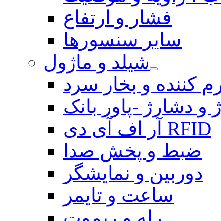
فشار و ارتفاع
سایر سنسورها
شیلد و ماژول
م کننده و بخار سرد
 و دشارژ -پاور بانک
آر اف آی دی RFID
ضبط و پخش صدا
دوربین و نمایشگر
ساعت و تایمر
رله و ریموت