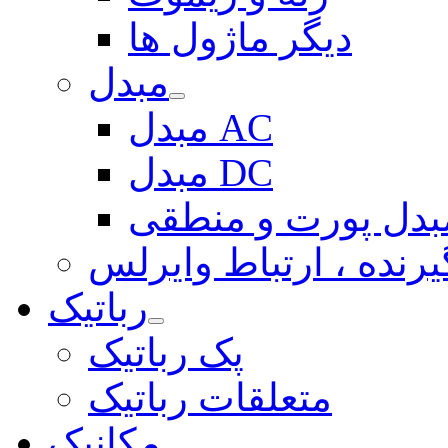
دیگر ماژول ها
مبدل
مبدل AC
مبدل DC
بدل پورت و منطقی
یرنده ، ارتباط وایرلس
رباتیک
پک رباتیک
متعلقات رباتیک
مکانیک