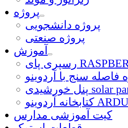
پروژه
پروژه دانشجویی
پروژه صنعتی
آموزش
ی RASPBERRY PI
 فاصله سنج با آردوینو
رشیدی solar panel
ARDUINO LI
کیت آموزشی مدارس
قطعات استوک