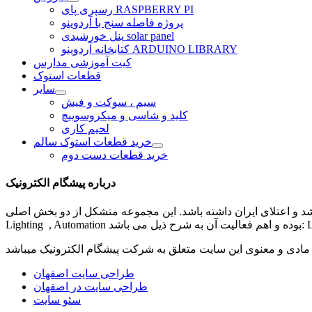
رسپری پای RASPBERRY PI
پروژه فاصله سنج با آردوینو
پنل خورشیدی solar panel
کتابخانه آردوینو ARDUINO LIBRARY
کیت آموزشی مدارس
قطعات استوک
سایر
سیم ، سوکت و فیش
کلید و شاسی و میکروسوییچ
لحیم کاری
خرید قطعات استوک سالم
خرید قطعات دست دوم
درباره پیشگام الکترونیک
شد و اعتلای ایران داشته باشد. این مجموعه متشکل از دو بخش اصلی
مادی و معنوی این سایت متعلق به شرکت
پیشگام الکترونیک
طراحی سایت اصفهان
طراحی سایت در اصفهان
سئو سایت