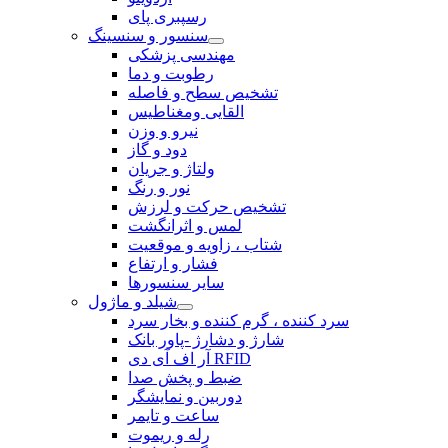
رسپبری پای
سنسور و سنسینگ
مهندسی پزشکی
رطوبت و دما
تشخیص سطح و فاصله
القایی ومغناطیس
نیرو و وزن
دود و گاز
ولتاژ و جریان
نور و رنگ
تشخیص حرکت و لرزش
لمس و اثرانگشت
شتاب ، زاویه و موقعیت
فشار و ارتفاع
سایر سنسورها
شیلد و ماژول
سرد کننده ، گرم کننده و بخار سرد
شارژ و دشارژ -پاور بانک
آر اف آی دی RFID
ضبط و پخش صدا
دوربین و نمایشگر
ساعت و تایمر
رله و ریموت