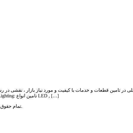
ی در تامین قطعات و خدمات با کیفیت و مورد نیاز بازار ، نقشی در ر
Lighting , Automation بوده و اهم فعالیت آن به شرح ذیل می باشد: Lighting: تامین انواع LED , […]
میباشد.
تمام حقوق 