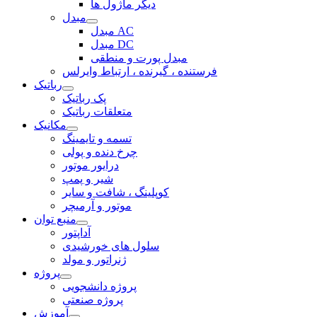
دیگر ماژول ها
مبدل
مبدل AC
مبدل DC
مبدل پورت و منطقی
فرستنده ، گیرنده ، ارتباط وایرلس
رباتیک
پک رباتیک
متعلقات رباتیک
مکانیک
تسمه و تایمینگ
چرخ دنده و پولی
درایور موتور
شیر و پمپ
کوپلینگ ، شافت و سایر
موتور و آرمیچر
منبع توان
آداپتور
سلول های خورشیدی
ژنراتور و مولد
پروژه
پروژه دانشجویی
پروژه صنعتی
آموزش