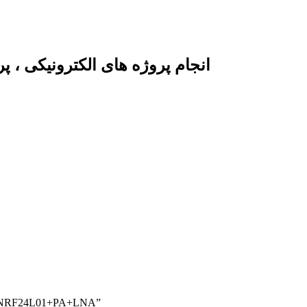
انجام پروژه های الکترونیکی ، 
/ محصولات برچسب خورده “ماژول فرستنده و گيرنده راديويي 24L01+PA+LNA