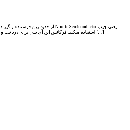
+nRF24L01 استفاده ميكند. فركانس اين آي سي براي دريافت و ارسال راديويي اطلاعات باند ۲٫۴ گيگاهرتز بوده و مشخصات بسيار جديدي دارد. اين آي سي تمامي مشخصات و مزاياي آي سي […]