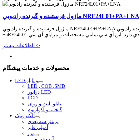
ماژول فرستنده و گيرنده راديويي NRF24L01+PA+LNA
ماژول فرستنده و گيرنده راديويي NRF24L01+PA+LNA ماژول فرستنده و گيرنده راديويي NRF24L01+PA+LNA از جديدترين فرستنده و گيرنده ۲٫۴ گيگاهرتزي شركت Nordic Semiconductor يعني چيپ
اطلاعات بیشتر >>
محصولات و خدمات پیشگام
LED و تابلو
LED , COB ,SMD
درایور LED
LCD
تابلو ثابت و روان
گلخانه و آکواریوم
الکترونیک
پرینتر سه بعدی
آمپلی فایر
برد
آردوینو