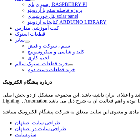
رسپری پای RASPBERRY PI
پروژه فاصله سنج با آردوینو
پنل خورشیدی solar panel
کتابخانه آردوینو ARDUINO LIBRARY
کیت آموزشی مدارس
قطعات استوک
سایر
سیم ، سوکت و فیش
کلید و شاسی و میکروسوییچ
لحیم کاری
خرید قطعات استوک سالم
خرید قطعات دست دوم
درباره پیشگام الکترونیک
شد و اعتلای ایران داشته باشد. این مجموعه متشکل از دو بخش اصلی
مادی و معنوی این سایت متعلق به شرکت
پیشگام الکترونیک
طراحی سایت اصفهان
طراحی سایت در اصفهان
سئو سایت