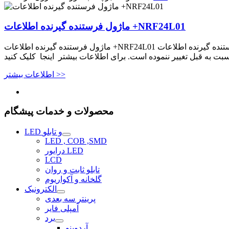
ماژول فرستنده گیرنده اطلاعات +NRF24L01
ماژول فرستنده گیرنده اطلاعات +NRF24L01 ماژول فرستنده گیرنده اطلاعات +NRF24L01 نسخه جدید NRF24L01 بوده و در حالی که دقت و کامیونیکیشن آن نسبت به قبل بهینه شده ، نوع دستورات و
اطلاعات بیشتر >>
محصولات و خدمات پیشگام
LED و تابلو
LED , COB ,SMD
درایور LED
LCD
تابلو ثابت و روان
گلخانه و آکواریوم
الکترونیک
پرینتر سه بعدی
آمپلی فایر
برد
آردوینو