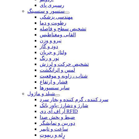
رسپبری پای
سنسور و سنسینگ
مهندسی پزشکی
رطوبت و دما
تشخیص سطح و فاصله
القایی ومغناطیس
نیرو و وزن
دود و گاز
ولتاژ و جریان
نور و رنگ
تشخیص حرکت و لرزش
لمس و اثرانگشت
شتاب ، زاویه و موقعیت
فشار و ارتفاع
سایر سنسورها
شیلد و ماژول
سرد کننده ، گرم کننده و بخار سرد
شارژ و دشارژ -پاور بانک
آر اف آی دی RFID
ضبط و پخش صدا
دوربین و نمایشگر
ساعت و تایمر
رله و ریموت