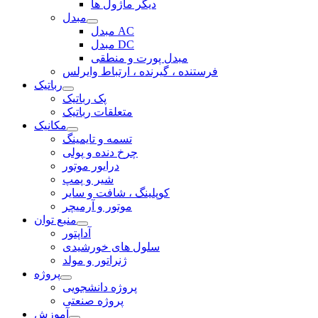
دیگر ماژول ها
مبدل
مبدل AC
مبدل DC
مبدل پورت و منطقی
فرستنده ، گیرنده ، ارتباط وایرلس
رباتیک
پک رباتیک
متعلقات رباتیک
مکانیک
تسمه و تایمینگ
چرخ دنده و پولی
درایور موتور
شیر و پمپ
کوپلینگ ، شافت و سایر
موتور و آرمیچر
منبع توان
آداپتور
سلول های خورشیدی
ژنراتور و مولد
پروژه
پروژه دانشجویی
پروژه صنعتی
آموزش