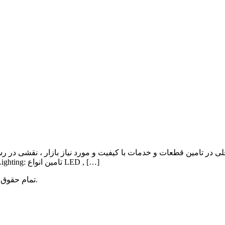
ی در تامین قطعات و خدمات با کیفیت و مورد نیاز بازار ، نقشی در ر
Lighting , Automation بوده و اهم فعالیت آن به شرح ذیل می باشد: Lighting: تامین انواع LED , […]
میباشد.
تمام حقوق 