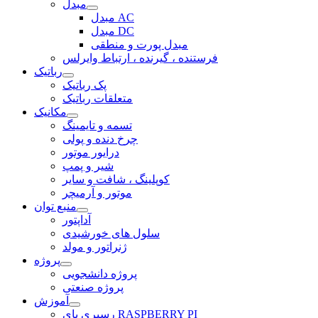
مبدل
مبدل AC
مبدل DC
مبدل پورت و منطقی
فرستنده ، گیرنده ، ارتباط وایرلس
رباتیک
پک رباتیک
متعلقات رباتیک
مکانیک
تسمه و تایمینگ
چرخ دنده و پولی
درایور موتور
شیر و پمپ
کوپلینگ ، شافت و سایر
موتور و آرمیچر
منبع توان
آداپتور
سلول های خورشیدی
ژنراتور و مولد
پروژه
پروژه دانشجویی
پروژه صنعتی
آموزش
رسپری پای RASPBERRY PI