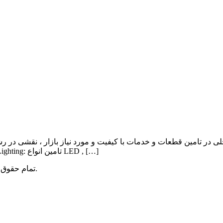
ی در تامین قطعات و خدمات با کیفیت و مورد نیاز بازار ، نقشی در ر
Lighting , Automation بوده و اهم فعالیت آن به شرح ذیل می باشد: Lighting: تامین انواع LED , […]
میباشد.
تمام حقوق 