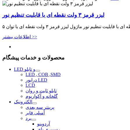
لیزر قرمز ۳ ولت نقطه ای با قابلیت تنظیم نور
اطلاعات بیشتر >>
محصولات و خدمات پیشگام
LED و تابلو
LED , COB ,SMD
درایور LED
LCD
تابلو ثابت و روان
گلخانه و آکواریوم
الکترونیک
پرینتر سه بعدی
آمپلی فایر
برد
آردوینو
رسپبری پای