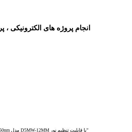
انجام پروژه های الکترونیکی ، 
/ محصولات برچسب خورده “ماژول لیزر قرمز نقطه ای 5mw 650nm مدل D5MW-12MM با قابلیت تنظیم نور”