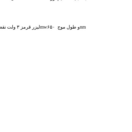
لیزر قرمز ۳ ولت نقطه ای با قابلیت تنظیم نور ماژول لیزر قرمز ۳ ولت نقطه ای با توان ۵mwو طول موج ۶۵۰nm