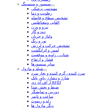
سنسور و سنسینگ
مهندسی پزشکی
رطوبت و دما
تشخیص سطح و فاصله
القایی ومغناطیس
نیرو و وزن
دود و گاز
ولتاژ و جریان
نور و رنگ
تشخیص حرکت و لرزش
لمس و اثرانگشت
شتاب ، زاویه و موقعیت
فشار و ارتفاع
سایر سنسورها
شیلد و ماژول
سرد کننده ، گرم کننده و بخار سرد
شارژ و دشارژ -پاور بانک
آر اف آی دی RFID
ضبط و پخش صدا
دوربین و نمایشگر
ساعت و تایمر
رله و ریموت
دیگر ماژول ها