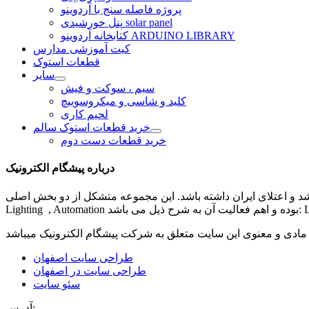
پروژه فاصله سنج با آردوینو
پنل خورشیدی solar panel
کتابخانه آردوینو ARDUINO LIBRARY
کیت آموزشی مدارس
قطعات استوک
سایر
سیم ، سوکت و فیش
کلید و شاسی و میکروسوییچ
لحیم کاری
خرید قطعات استوک سالم
خرید قطعات دست دوم
درباره پیشگام الکترونیک
شد و اعتلای ایران داشته باشد. این مجموعه متشکل از دو بخش اصلی
مادی و معنوی این سایت متعلق به شرکت
پیشگام الکترونیک
طراحی سایت اصفهان
طراحی سایت در اصفهان
سئو سایت
آدرس: