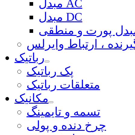
مبدل AC
مبدل DC
بدل پورت و منطقی
یرنده ، ارتباط وایرلس
رباتیک
پک رباتیک
متعلقات رباتیک
مکانیک
تسمه و تایمینگ
چرخ دنده و پولی