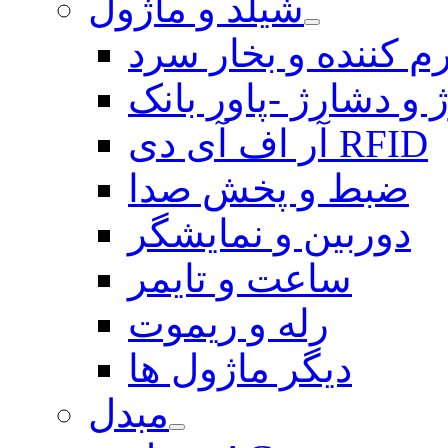
شیلد و ماژول
م کننده و بخار سرد
 و دشارژ -پاور بانک
آر اف آی دی RFID
ضبط و پخش صدا
دوربین و نمایشگر
ساعت و تایمر
رله و ریموت
دیگر ماژول ها
مبدل