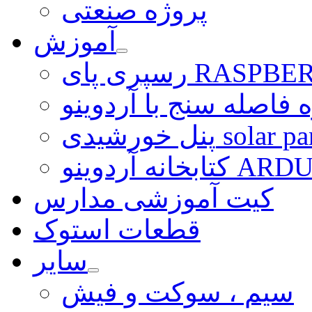
پروژه صنعتی
آموزش
ی RASPBERRY PI
 فاصله سنج با آردوینو
رشیدی solar panel
ARDUINO LI
کیت آموزشی مدارس
قطعات استوک
سایر
سیم ، سوکت و فیش