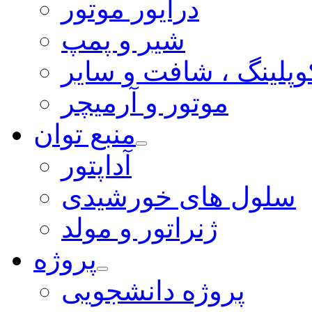
درایور موتور
شیر و پمپ
وپلینگ ، شافت و سایر
موتور و آرمیچر
منبع توان
آداپتور
سلول های خورشیدی
ژنراتور و مولد
پروژه
پروژه دانشجویی