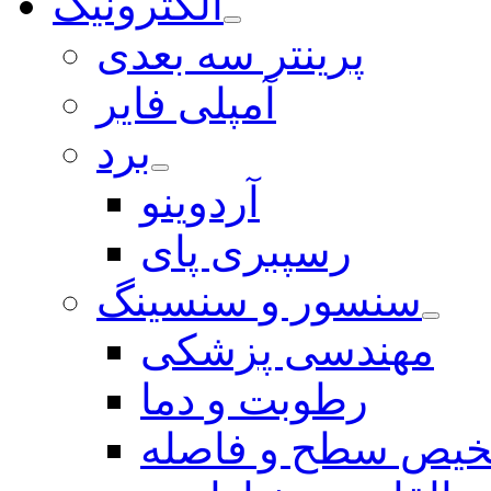
الکترونیک
پرینتر سه بعدی
آمپلی فایر
برد
آردوینو
رسپبری پای
سنسور و سنسینگ
مهندسی پزشکی
رطوبت و دما
یص سطح و فاصله