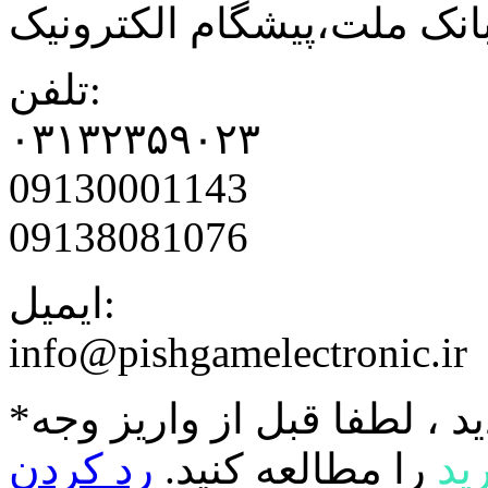
نک ملت،پیشگام الکترونیک
تلفن:
۰۳۱۳۲۳۵۹۰۲۳
09130001143
09138081076
ایمیل:
info@pishgamelectronic.ir
د ، لطفا قبل از واریز وجه
ید
را مطالعه کنید.
رد کردن