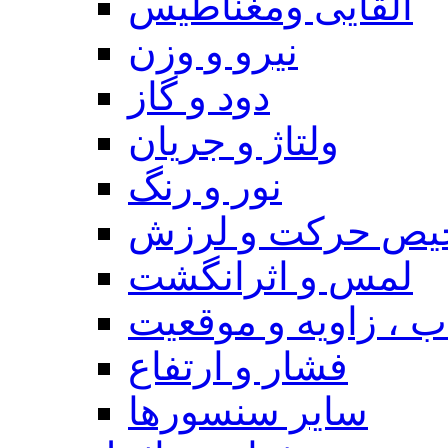
القایی ومغناطیس
نیرو و وزن
دود و گاز
ولتاژ و جریان
نور و رنگ
یص حرکت و لرزش
لمس و اثرانگشت
 ، زاویه و موقعیت
فشار و ارتفاع
سایر سنسورها