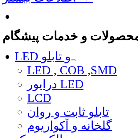
حصولات و خدمات پیشگام
LED و تابلو
LED , COB ,SMD
درایور LED
LCD
تابلو ثابت و روان
گلخانه و آکواریوم