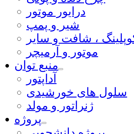
درایور موتور
شیر و پمپ
وپلینگ ، شافت و سایر
موتور و آرمیچر
منبع توان
آداپتور
سلول های خورشیدی
ژنراتور و مولد
پروژه
پروژه دانشجویی