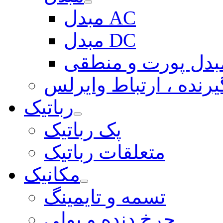
مبدل AC
مبدل DC
بدل پورت و منطقی
یرنده ، ارتباط وایرلس
رباتیک
پک رباتیک
متعلقات رباتیک
مکانیک
تسمه و تایمینگ
چرخ دنده و پولی