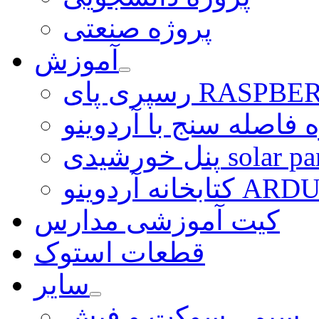
پروژه صنعتی
آموزش
ی RASPBERRY PI
 فاصله سنج با آردوینو
رشیدی solar panel
ARDUINO LI
کیت آموزشی مدارس
قطعات استوک
سایر
سیم ، سوکت و فیش