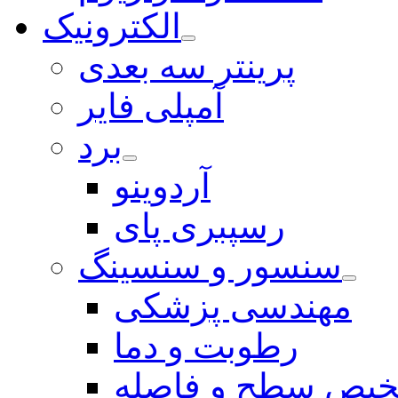
الکترونیک
پرینتر سه بعدی
آمپلی فایر
برد
آردوینو
رسپبری پای
سنسور و سنسینگ
مهندسی پزشکی
رطوبت و دما
یص سطح و فاصله