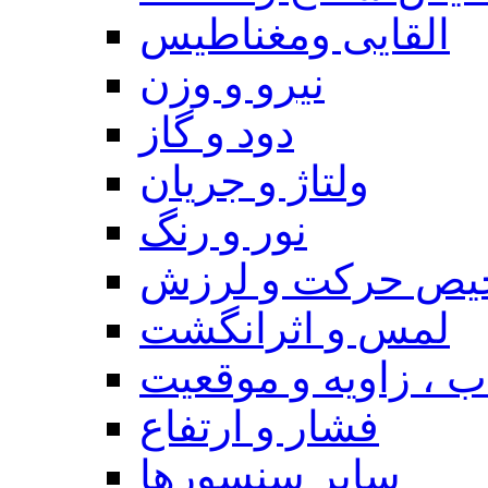
القایی ومغناطیس
نیرو و وزن
دود و گاز
ولتاژ و جریان
نور و رنگ
یص حرکت و لرزش
لمس و اثرانگشت
 ، زاویه و موقعیت
فشار و ارتفاع
سایر سنسورها