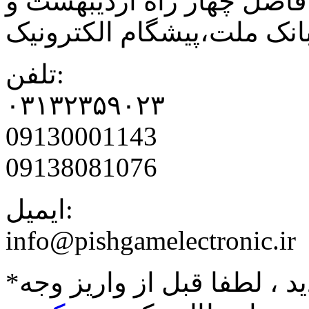
فاصل چهار راه اردیبهشت و
نک ملت،پیشگام الکترونیک
تلفن:
۰۳۱۳۲۳۵۹۰۲۳
09130001143
09138081076
ایمیل:
info@pishgamelectronic.ir
د ، لطفا قبل از واریز وجه