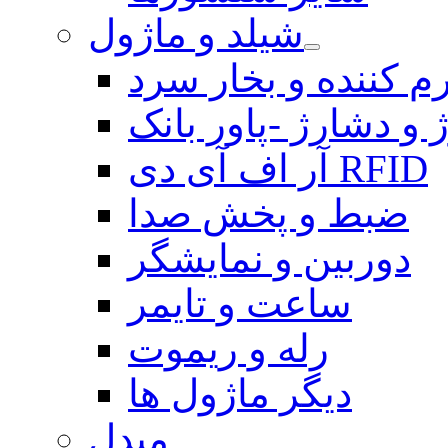
شیلد و ماژول
م کننده و بخار سرد
 و دشارژ -پاور بانک
آر اف آی دی RFID
ضبط و پخش صدا
دوربین و نمایشگر
ساعت و تایمر
رله و ریموت
دیگر ماژول ها
مبدل