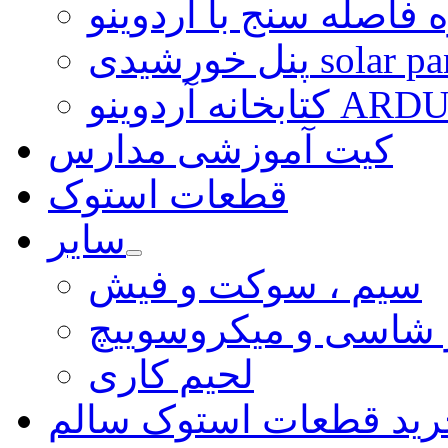
 فاصله سنج با آردوینو
رشیدی solar panel
ARDUINO LI
کیت آموزشی مدارس
قطعات استوک
سایر
سیم ، سوکت و فیش
و شاسی و میکروسوییچ
لحیم کاری
رید قطعات استوک سالم