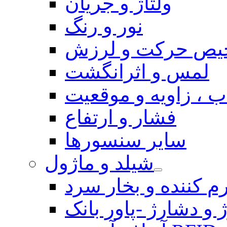
ولتاژ و جریان
نور و رنگ
یص حرکت و لرزش
لمس و اثرانگشت
 ، زاویه و موقعیت
فشار و ارتفاع
سایر سنسورها
شیلد و ماژول
م کننده و بخار سرد
 و دشارژ -پاور بانک