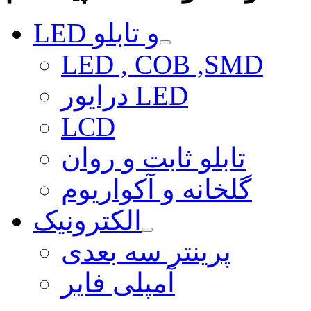
LED و تابلو
LED , COB ,SMD
درایور LED
LCD
تابلو ثابت و روان
گلخانه و آکواریوم
الکترونیک
پرینتر سه بعدی
آمپلی فایر