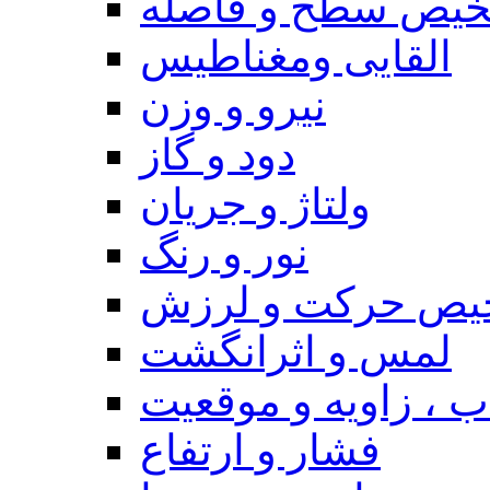
یص سطح و فاصله
القایی ومغناطیس
نیرو و وزن
دود و گاز
ولتاژ و جریان
نور و رنگ
یص حرکت و لرزش
لمس و اثرانگشت
 ، زاویه و موقعیت
فشار و ارتفاع