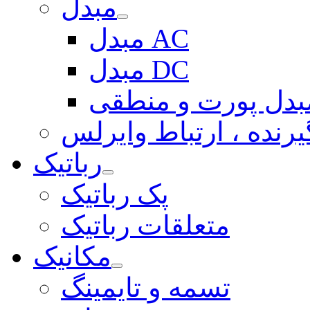
مبدل
مبدل AC
مبدل DC
بدل پورت و منطقی
یرنده ، ارتباط وایرلس
رباتیک
پک رباتیک
متعلقات رباتیک
مکانیک
تسمه و تایمینگ