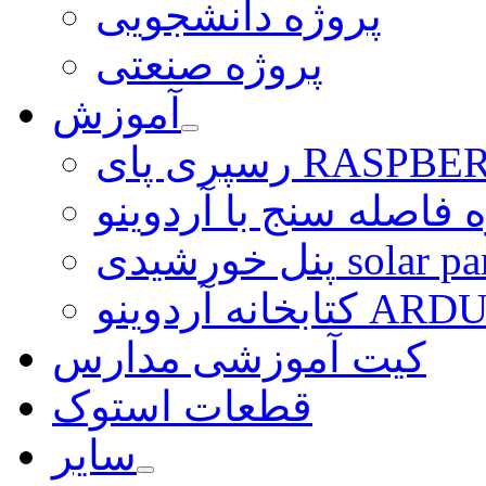
پروژه دانشجویی
پروژه صنعتی
آموزش
ی RASPBERRY PI
 فاصله سنج با آردوینو
رشیدی solar panel
ARDUINO LI
کیت آموزشی مدارس
قطعات استوک
سایر