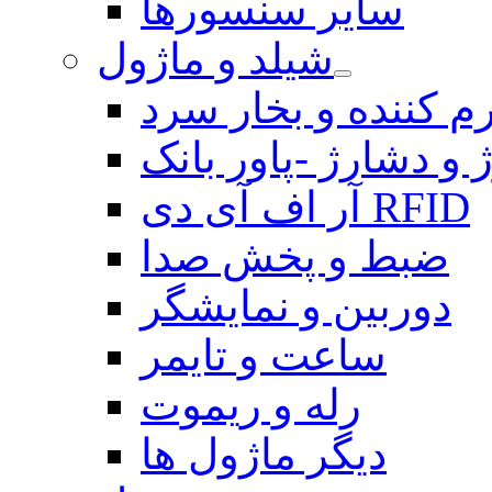
سایر سنسورها
شیلد و ماژول
م کننده و بخار سرد
 و دشارژ -پاور بانک
آر اف آی دی RFID
ضبط و پخش صدا
دوربین و نمایشگر
ساعت و تایمر
رله و ریموت
دیگر ماژول ها