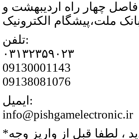
فاصل چهار راه اردیبهشت و
نک ملت،پیشگام الکترونیک
تلفن:
۰۳۱۳۲۳۵۹۰۲۳
09130001143
09138081076
ایمیل:
info@pishgamelectronic.ir
د ، لطفا قبل از واریز وجه