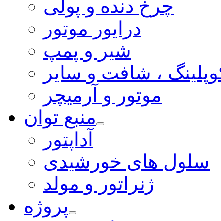
چرخ دنده و پولی
درایور موتور
شیر و پمپ
وپلینگ ، شافت و سایر
موتور و آرمیچر
منبع توان
آداپتور
سلول های خورشیدی
ژنراتور و مولد
پروژه