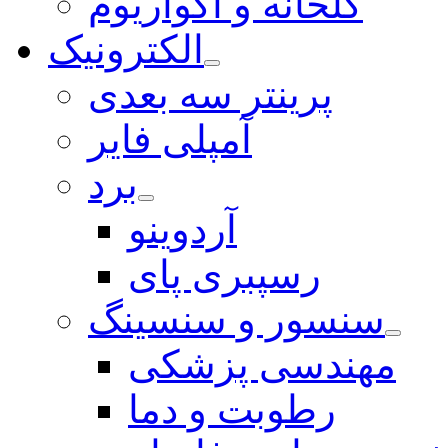
گلخانه و آکواریوم
الکترونیک
پرینتر سه بعدی
آمپلی فایر
برد
آردوینو
رسپبری پای
سنسور و سنسینگ
مهندسی پزشکی
رطوبت و دما