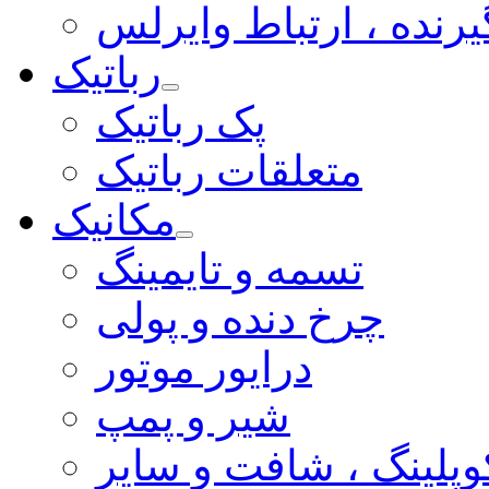
یرنده ، ارتباط وایرلس
رباتیک
پک رباتیک
متعلقات رباتیک
مکانیک
تسمه و تایمینگ
چرخ دنده و پولی
درایور موتور
شیر و پمپ
وپلینگ ، شافت و سایر