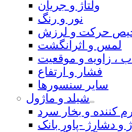
ولتاژ و جریان
نور و رنگ
یص حرکت و لرزش
لمس و اثرانگشت
 ، زاویه و موقعیت
فشار و ارتفاع
سایر سنسورها
شیلد و ماژول
م کننده و بخار سرد
 و دشارژ -پاور بانک