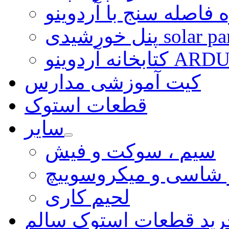
 فاصله سنج با آردوینو
رشیدی solar panel
ARDUINO LI
کیت آموزشی مدارس
قطعات استوک
سایر
سیم ، سوکت و فیش
و شاسی و میکروسوییچ
لحیم کاری
رید قطعات استوک سالم