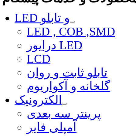
LED و تابلو
LED , COB ,SMD
درایور LED
LCD
تابلو ثابت و روان
گلخانه و آکواریوم
الکترونیک
پرینتر سه بعدی
آمپلی فایر