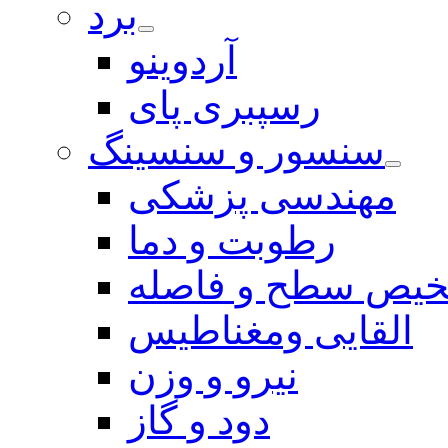
برد
آردوینو
رسپبری پای
سنسور و سنسینگ
مهندسی پزشکی
رطوبت و دما
یص سطح و فاصله
القایی ومغناطیس
نیرو و وزن
دود و گاز