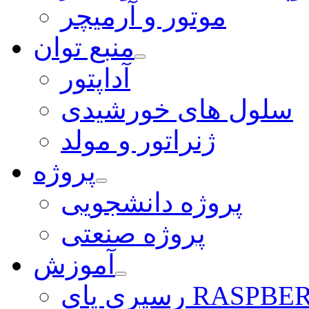
موتور و آرمیچر
منبع توان
آداپتور
سلول های خورشیدی
ژنراتور و مولد
پروژه
پروژه دانشجویی
پروژه صنعتی
آموزش
ی RASPBERRY PI