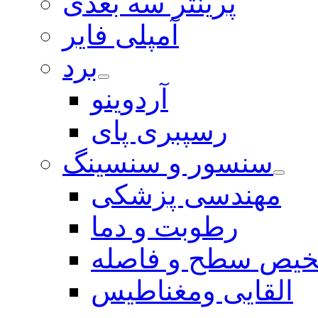
پرینتر سه بعدی
آمپلی فایر
برد
آردوینو
رسپبری پای
سنسور و سنسینگ
مهندسی پزشکی
رطوبت و دما
یص سطح و فاصله
القایی ومغناطیس