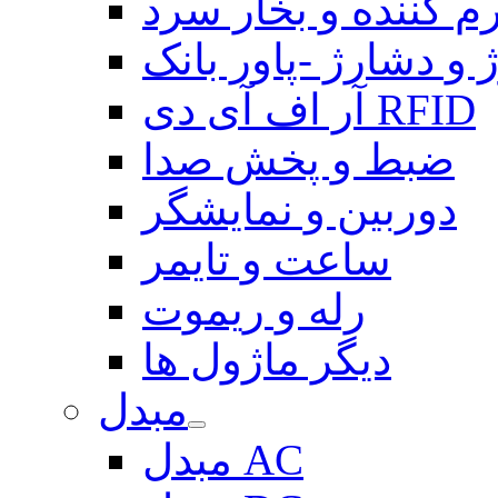
م کننده و بخار سرد
 و دشارژ -پاور بانک
آر اف آی دی RFID
ضبط و پخش صدا
دوربین و نمایشگر
ساعت و تایمر
رله و ریموت
دیگر ماژول ها
مبدل
مبدل AC