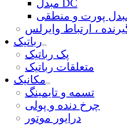
مبدل DC
بدل پورت و منطقی
یرنده ، ارتباط وایرلس
رباتیک
پک رباتیک
متعلقات رباتیک
مکانیک
تسمه و تایمینگ
چرخ دنده و پولی
درایور موتور