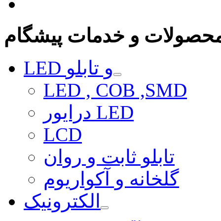
حصولات و خدمات پیشگام
LED و تابلو
LED , COB ,SMD
درایور LED
LCD
تابلو ثابت و روان
گلخانه و آکواریوم
الکترونیک