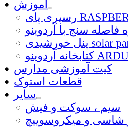
آموزش
ی RASPBERRY PI
 فاصله سنج با آردوینو
رشیدی solar panel
ARDUINO LI
کیت آموزشی مدارس
قطعات استوک
سایر
سیم ، سوکت و فیش
و شاسی و میکروسوییچ