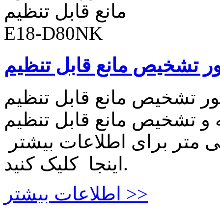
شخیص مانع قابل تنظیم E18-D80NK سنسور
شخیص مانع قابل تنظیم E18-D80NK مادون قرمز
بل تنظیم تا ۸۰ سانتی متر برای اطلاعات بیشتر
اینجا کلیک کنید.
اطلاعات بیشتر >>