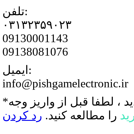
تلفن:
۰۳۱۳۲۳۵۹۰۲۳
09130001143
09138081076
ایمیل:
info@pishgamelectronic.ir
د ، لطفا قبل از واریز وجه
ید
را مطالعه کنید.
رد کردن