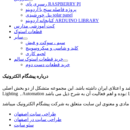
رسپری پای RASPBERRY PI
پروژه فاصله سنج با آردوینو
پنل خورشیدی solar panel
کتابخانه آردوینو ARDUINO LIBRARY
کیت آموزشی مدارس
قطعات استوک
سایر
سیم ، سوکت و فیش
کلید و شاسی و میکروسوییچ
لحیم کاری
خرید قطعات استوک سالم
خرید قطعات دست دوم
درباره پیشگام الکترونیک
شد و اعتلای ایران داشته باشد. این مجموعه متشکل از دو بخش اصلی
مادی و معنوی این سایت متعلق به شرکت
پیشگام الکترونیک
طراحی سایت اصفهان
طراحی سایت در اصفهان
سئو سایت