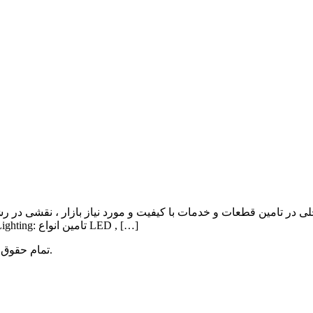
ی در تامین قطعات و خدمات با کیفیت و مورد نیاز بازار ، نقشی در ر
Lighting , Automation بوده و اهم فعالیت آن به شرح ذیل می باشد: Lighting: تامین انواع LED , […]
میباشد.
تمام حقوق 