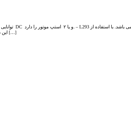
این درایور می توانید از موتور های دی سی و منبع تغذیه با ولتاژ حداکثر ۳۶ […]