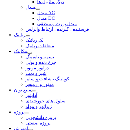
دیگر ماژول ها
مبدل
مبدل AC
مبدل DC
مبدل پورت و منطقی
فرستنده ، گیرنده ، ارتباط وایرلس
رباتیک
پک رباتیک
متعلقات رباتیک
مکانیک
تسمه و تایمینگ
چرخ دنده و پولی
درایور موتور
شیر و پمپ
کوپلینگ ، شافت و سایر
موتور و آرمیچر
منبع توان
آداپتور
سلول های خورشیدی
ژنراتور و مولد
پروژه
پروژه دانشجویی
پروژه صنعتی
آموزش