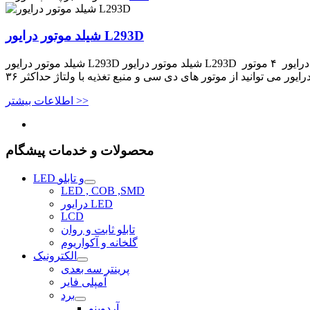
شیلد موتور درایور L293D
شیلد موتور درایور L293D شیلد موتور درایور L293D توانایی درایور ۴ موتور DC و یا ۲ استپ موتور را دارد. – L293 یک درایور چهار کاناله یکپارچه برای پشتیبانی از ولتاژ و جریان بالا می باشد. با استفاده از
اطلاعات بیشتر >>
محصولات و خدمات پیشگام
LED و تابلو
LED , COB ,SMD
درایور LED
LCD
تابلو ثابت و روان
گلخانه و آکواریوم
الکترونیک
پرینتر سه بعدی
آمپلی فایر
برد
آردوینو