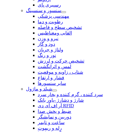
رسپبری پای
سنسور و سنسینگ
مهندسی پزشکی
رطوبت و دما
تشخیص سطح و فاصله
القایی ومغناطیس
نیرو و وزن
دود و گاز
ولتاژ و جریان
نور و رنگ
تشخیص حرکت و لرزش
لمس و اثرانگشت
شتاب ، زاویه و موقعیت
فشار و ارتفاع
سایر سنسورها
شیلد و ماژول
سرد کننده ، گرم کننده و بخار سرد
شارژ و دشارژ -پاور بانک
آر اف آی دی RFID
ضبط و پخش صدا
دوربین و نمایشگر
ساعت و تایمر
رله و ریموت