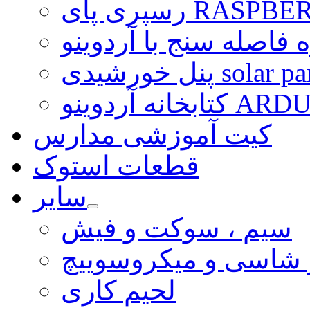
ی RASPBERRY PI
 فاصله سنج با آردوینو
رشیدی solar panel
ARDUINO LI
کیت آموزشی مدارس
قطعات استوک
سایر
سیم ، سوکت و فیش
و شاسی و میکروسوییچ
لحیم کاری