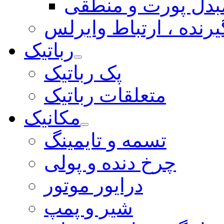
بدل پورت و منطقی
یرنده ، ارتباط وایرلس
رباتیک
پک رباتیک
متعلقات رباتیک
مکانیک
تسمه و تایمینگ
چرخ دنده و پولی
درایور موتور
شیر و پمپ