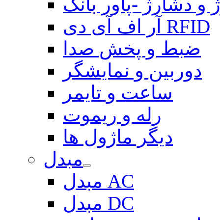
 و دشارژ -پاور بانک
آر اف آی دی RFID
ضبط و پخش صدا
دوربین و نمایشگر
ساعت و تایمر
رله و ریموت
دیگر ماژول ها
مبدل
مبدل AC
مبدل DC