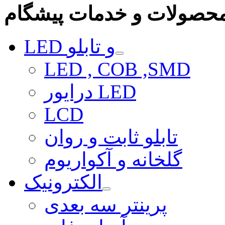
حصولات و خدمات پیشگام
LED و تابلو
LED , COB ,SMD
درایور LED
LCD
تابلو ثابت و روان
گلخانه و آکواریوم
الکترونیک
پرینتر سه بعدی