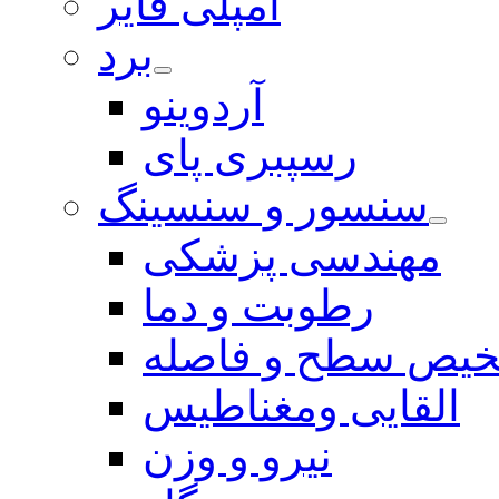
آمپلی فایر
برد
آردوینو
رسپبری پای
سنسور و سنسینگ
مهندسی پزشکی
رطوبت و دما
یص سطح و فاصله
القایی ومغناطیس
نیرو و وزن