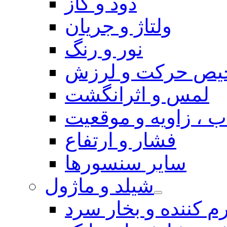
دود و گاز
ولتاژ و جریان
نور و رنگ
یص حرکت و لرزش
لمس و اثرانگشت
 ، زاویه و موقعیت
فشار و ارتفاع
سایر سنسورها
شیلد و ماژول
م کننده و بخار سرد