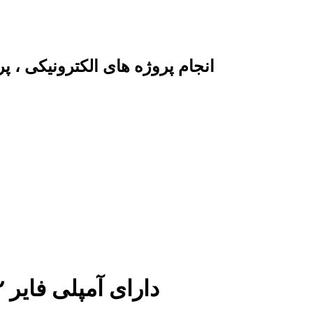
انجام پروژه های الکترونیکی ، 
ماژول پخش فایل های MP3 دارای آمپلی فایر ۲ وات