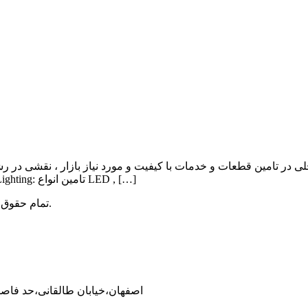
ی در تامین قطعات و خدمات با کیفیت و مورد نیاز بازار ، نقشی در ر
Lighting , Automation بوده و اهم فعالیت آن به شرح ذیل می باشد: Lighting: تامین انواع LED , […]
میباشد.
تمام حقوق 
اصفهان،خیابان طالقانی،حد فاصل