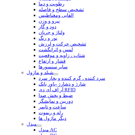
رطوبت و دما
تشخیص سطح و فاصله
القایی ومغناطیس
نیرو و وزن
دود و گاز
ولتاژ و جریان
نور و رنگ
تشخیص حرکت و لرزش
لمس و اثرانگشت
شتاب ، زاویه و موقعیت
فشار و ارتفاع
سایر سنسورها
شیلد و ماژول
سرد کننده ، گرم کننده و بخار سرد
شارژ و دشارژ -پاور بانک
آر اف آی دی RFID
ضبط و پخش صدا
دوربین و نمایشگر
ساعت و تایمر
رله و ریموت
دیگر ماژول ها
مبدل
مبدل AC