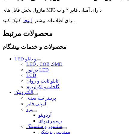
ماژول پخش فایل های MP3 دارای آمپلی فایر ۲ وات
کلیک کنید.
برای اطلاعات بیشتر
اینجا
محصولات مرتبط
محصولات و خدمات پیشگام
LED و تابلو
LED , COB ,SMD
درایور LED
LCD
تابلو ثابت و روان
گلخانه و آکواریوم
الکترونیک
پرینتر سه بعدی
آمپلی فایر
برد
آردوینو
رسپبری پای
سنسور و سنسینگ
مهندسی پزشکی