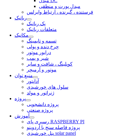
مبدل DC
مبدل پورت و منطقی
فرستنده ، گیرنده ، ارتباط وایرلس
رباتیک
پک رباتیک
متعلقات رباتیک
مکانیک
تسمه و تایمینگ
چرخ دنده و پولی
درایور موتور
شیر و پمپ
کوپلینگ ، شافت و سایر
موتور و آرمیچر
منبع توان
آداپتور
سلول های خورشیدی
ژنراتور و مولد
پروژه
پروژه دانشجویی
پروژه صنعتی
آموزش
رسپری پای RASPBERRY PI
پروژه فاصله سنج با آردوینو
پنل خورشیدی solar panel